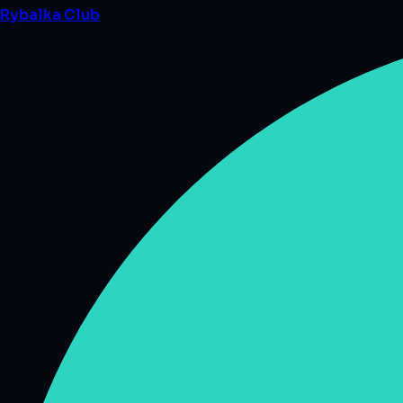
Rybalka
Club