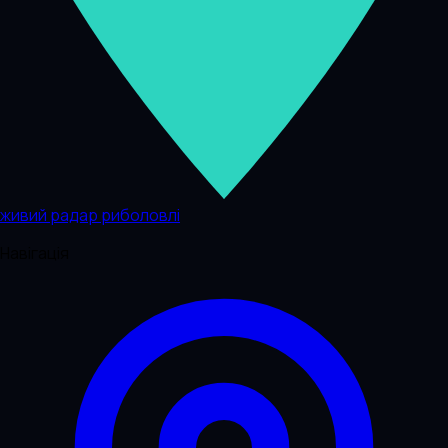
живий радар риболовлі
Навігація