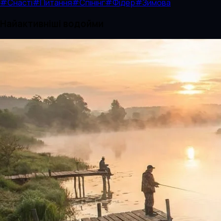
#
Снасті
#
Питання
#
Спінінг
#
Фідер
#
Зимова
Найактивніші водойми