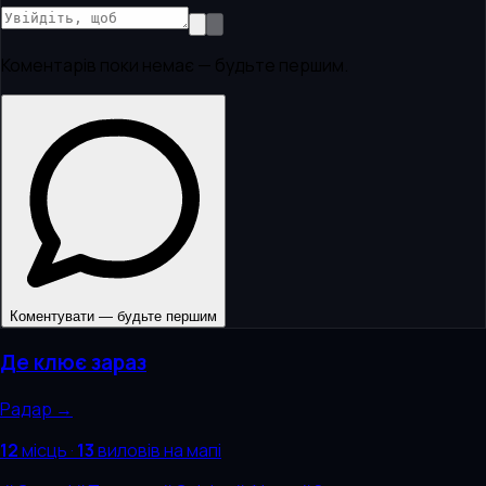
Коментарів поки немає — будьте першим.
Коментувати — будьте першим
Де клює зараз
Радар →
12
місць
·
13
виловів
на мапі