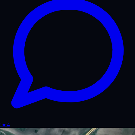
1
★
4