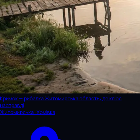
Кримок — рибалка Житомирська область: де клює
насправді
Житомирська · Хомівка