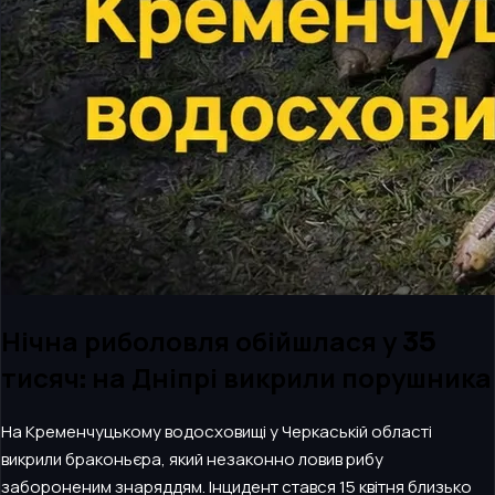
Нічна риболовля обійшлася у 35
тисяч: на Дніпрі викрили порушника
На Кременчуцькому водосховищі у Черкаській області
викрили браконьєра, який незаконно ловив рибу
забороненим знаряддям. Інцидент стався 15 квітня близько