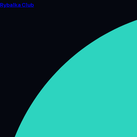
Rybalka
Club