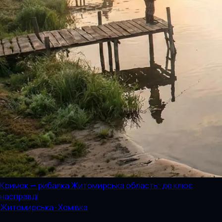
Кримок — рибалка Житомирська область: де клює
насправді
Житомирська · Хомівка