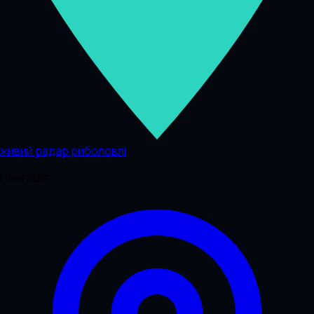
живий радар риболовлі
Навігація