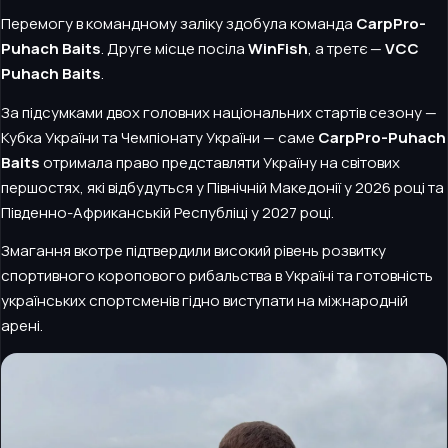
Перемогу в командному заліку здобула команда
CarpPro-
Puhach Baits
. Друге місце посіла
WinFish
, а третє —
VCC
Puhach Baits
.
За підсумками двох головних національних стартів сезону —
Кубка України та Чемпіонату України — саме
CarpPro-Puhach
Baits
отримала право представляти Україну на світових
першостях, які відбудуться у Північній Македонії у 2026 році та
Південно-Африканській Республіці у 2027 році.
Змагання вкотре підтвердили високий рівень розвитку
спортивного коропового рибальства в Україні та готовність
українських спортсменів гідно виступати на міжнародній
арені.