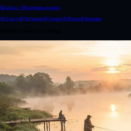
12
місць
·
13
виловів
на мапі
#
Снасті
#
Питання
#
Спінінг
#
Фідер
#
Зимова
Найактивніші водойми