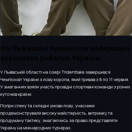
На Львівщині визначили найкращих
коропових рибалок України
У Львівській області на озері Tridentlake завершився
Чемпіонат України з лову коропа, який тривав з 8 по 11 червня.
У змаганнях взяли участь провідні спортивні команди з різних
куточків країни.
Попри спеку та складні умови лову, учасники
продемонстрували високу майстерність, витримку та
продуману тактику, змагаючись за право представляти
Україну на міжнародних турнірах.