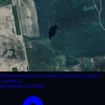
Риболовля на ставку Стрижівка (Житомирська область)
— повний гід
Житомирська · Голубівка