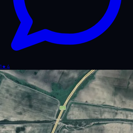
1
★
4