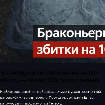
На Київщині викрили браконьєрів:
збитки — понад 100 тисяч гривень
На Вишгородщині поліцейські задокументували незаконний
вилов риби у період нересту. Порушників виявили під час
патрулювання поблизу річки Тетерів.