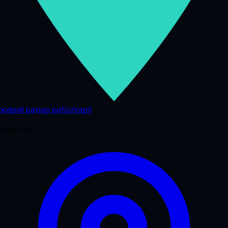
живий радар риболовлі
Навігація