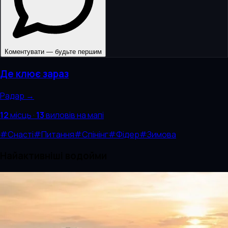
Коментувати — будьте першим
Де клює зараз
Радар →
12
місць
·
13
виловів
на мапі
#
Снасті
#
Питання
#
Спінінг
#
Фідер
#
Зимова
Найактивніші водойми