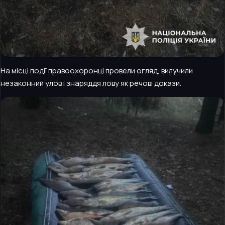
На місці події правоохоронці провели огляд, вилучили
незаконний улов і знаряддя лову як речові докази.