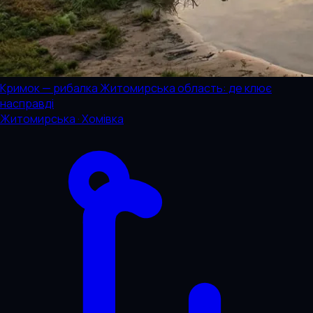
Кримок — рибалка Житомирська область: де клює
насправді
Житомирська · Хомівка