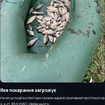
Яке покарання загрожує
На місці події інспектори склали адміністративний протокол за
ч. 4 ст. 85 КУпАП. Окрім цього: