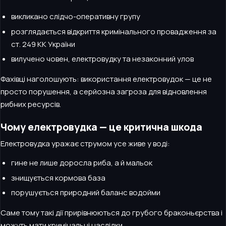
викликано слідчо-оперативну групу
розглядається відкриття кримінального провадження за
ст. 249 КК України
вилучено човен, електровудку та незаконний улов
Фахівці наголошують: використання електровудок — це не
просто порушення, а серйозна загроза для відновлення
рибних ресурсів.
Чому електровудка — це критична шкода
Електровудка уражає струмом усе живе у воді:
гине не лише доросла риба, а й мальок
знищується кормова база
порушується природний баланс водойми
Саме тому такі дії прирівнюються до грубого браконьєрства і
можуть мати кримінальні наслідки.