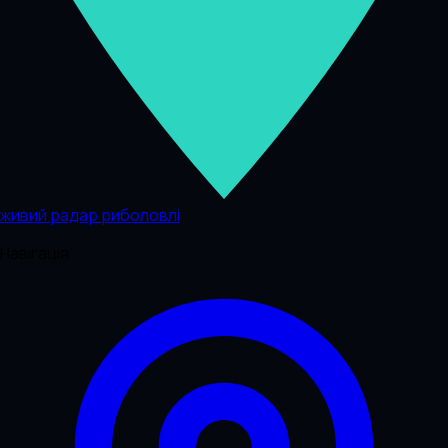
живий радар риболовлі
Навігація