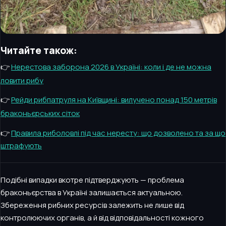
Читайте також:
👉
Нерестова заборона 2026 в Україні: коли і де не можна
ловити рибу
👉
Рейди рибпатруля на Київщині: вилучено понад 150 метрів
браконьєрських сіток
👉
Правила риболовлі під час нересту: що дозволено та за що
штрафують
Подібні випадки вкотре підтверджують — проблема
браконьєрства в Україні залишається актуальною.
Збереження рибних ресурсів залежить не лише від
контролюючих органів, а й від відповідальності кожного