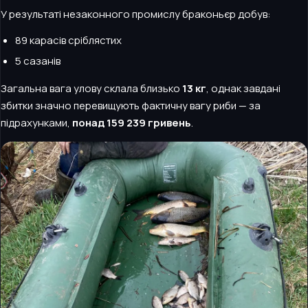
У результаті незаконного промислу браконьєр добув:
89 карасів сріблястих
5 сазанів
Загальна вага улову склала близько
13 кг
, однак завдані
збитки значно перевищують фактичну вагу риби — за
підрахунками,
понад 159 239 гривень
.