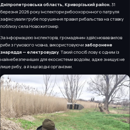
Дніпропетровська область, Криворізький район.
31
березня 2026 року інспектори рибоохоронного патруля
зафіксували грубе порушення правил рибальства на ставку
поблизу села Новожитомир.
За інформацією інспекторів, громадянин здійснював вилов
риби з гумового човна, використовуючи
заборонене
знаряддя — електровудку
. Такий спосіб лову є одним із
найнебезпечніших для екосистеми водойм, адже знищує не
лише рибу, а й інші водні організми.