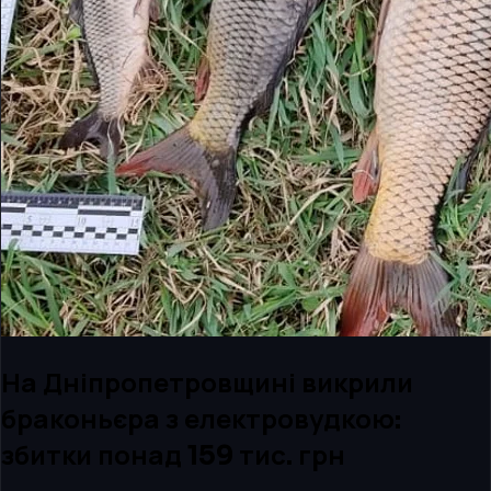
На Дніпропетровщині викрили
браконьєра з електровудкою:
збитки понад 159 тис. грн