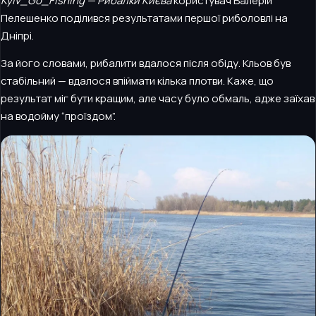
Kyiv_Go_Fishing — Рибалки Києва
користувач Валерій
Пелешенко поділився результатами першої риболовлі на
Дніпрі.
За його словами, рибалити вдалося після обіду. Кльов був
стабільний — вдалося впіймати кілька плотви. Каже, що
результат міг бути кращим, але часу було обмаль, адже заїхав
на водойму “проїздом”.