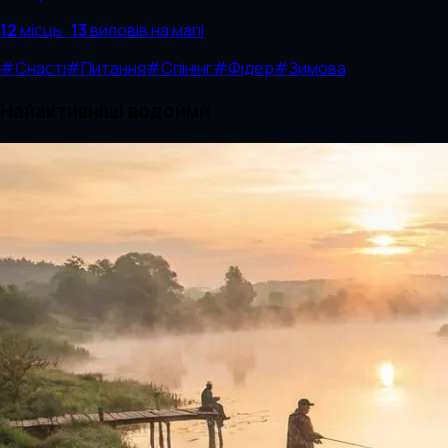
12
місць
·
13
виловів
на мапі
#
Снасті
#
Питання
#
Спінінг
#
Фідер
#
Зимова
Найактивніші водойми