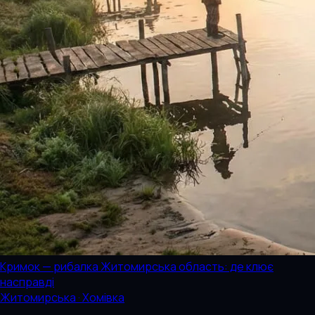
Кримок — рибалка Житомирська область: де клює
насправді
Житомирська · Хомівка