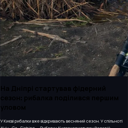
На Дніпрі стартував фідерний
сезон: рибалка поділився першим
уловом
У Києві рибалки вже відкривають весняний сезон. У спільноті