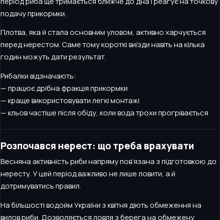
період риба ще тримається ближче до дна і реагує на точкову
подачу прикормки.
Плотва, яка й стала основним уловом, активно харчується
перед нерестом. Саме тому короткі виїзди навіть на кілька
годин можуть дати результат.
Рибалки відзначають:
— працює дрібна фракція прикормки
— краще використовувати легкі монтажі
— кльов частіше після обіду, коли вода трохи прогрівається
Розпочався нерест: що треба врахувати
Весняна активність риби напряму пов’язана з підготовкою до
нересту. У цей період важливо не лише ловити, а й
дотримуватись правил.
На більшості водойм України з квітня діють обмеження на
вилов риби. Дозволяється ловля з берега на обмежену