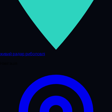
живий радар риболовлі
Навігація