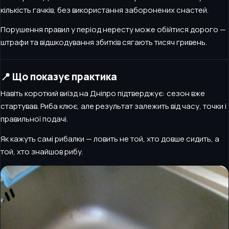
кількість гачків, без використання заборонених снастей.
Порушення правил у період нересту може обійтися дорого —
штрафи та відшкодування збитків сягають тисяч гривень.
📍 Що показує практика
Навіть короткий виїзд на Дніпро підтверджує: сезон вже
стартував. Риба клює, але результат залежить від часу, точки і
правильної подачі.
Як кажуть самі рибалки — ловить не той, хто довше сидить, а
той, хто знайшов рибу.