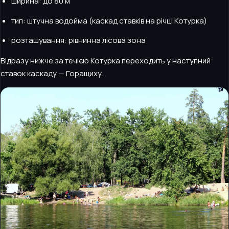
ширина: до 80 м
тип: штучна водойма (каскад ставків на річці Котурка)
розташування: рівнинна лісова зона
Відразу нижче за течією Котурка переходить у наступний
ставок каскаду — Горащиху.