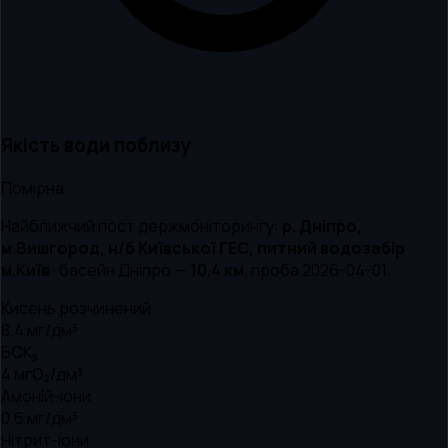
Якість води поблизу
Помірна
Найближчий пост держмоніторингу:
р. Дніпро,
м.Вишгород, н/б Київської ГЕС, питний водозабір
м.Київ
· басейн
Дніпро
—
10.4
км
, проба
2026-04-01
.
Кисень розчинений
8.4
мг/дм³
БСК₅
4
мгО₂/дм³
Амоній-іони
0.6
мг/дм³
Нітрит-іони