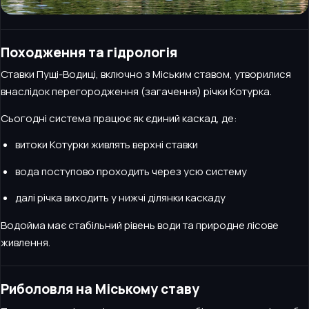
Походження та гідрологія
Ставки Пущі-Водиці, включно з Міським ставом, утворилися
внаслідок перегородження (загачення) річки Котурка.
Сьогодні система працює як єдиний каскад, де:
витоки Котурки живлять верхні ставки
вода поступово проходить через усю систему
далі річка виходить у нижчі ділянки каскаду
Водойма має стабільний рівень води та природне лісове
живлення.
Риболовля на Міському ставу