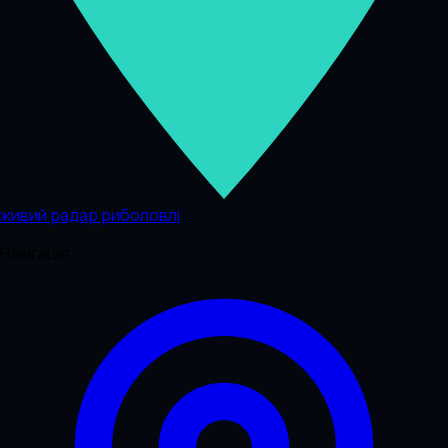
живий радар риболовлі
Навігація