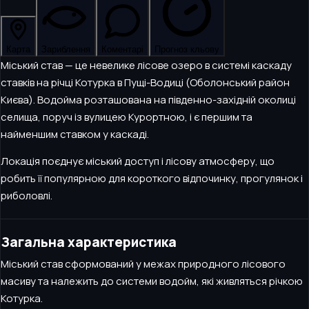
Карта
Зариблення
Коментарі
Прогноз кльову
Міський став — це невелике лісове озеро в системі каскаду
ставків на річці Котурка в Пущі-Водиці (Оболонський район
Києва). Водойма розташована на південно-західній околиці
селища, поруч із вулицею Курортною, і є першим та
найменшим ставком у каскаді.
Локація поєднує міський доступ і лісову атмосферу, що
робить її популярною для короткого відпочинку, прогулянок і
риболовлі.
Загальна характеристика
Міський став сформований у межах природного лісового
масиву та належить до системи водойм, які живляться річкою
Котурка.