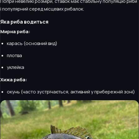
Попри невеликі розміри, ставок має стабільну популяцію риби
і популярний серед місцевих рибалок.
Яка риба водиться
Мирна риба:
карась (основний вид)
плотва
уклейка
Хижа риба:
окунь (часто зустрічається, активний у прибережній зоні)