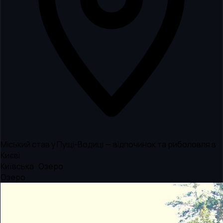
Міський став у Пущі-Водиці — відпочинок та риболовля в
Києві
Київська · Озеро
Озеро