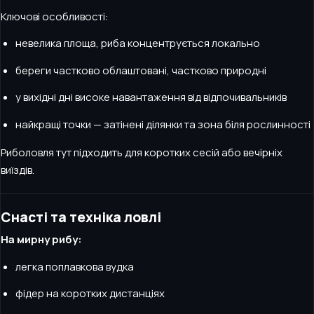
Ключові особливості:
невелика площа, риба концентрується локально
береги частково облаштовані, частково природні
у вихідні дні високе навантаження від відпочивальників
найкращі точки — затінені ділянки та зона біля рослинності
Риболовля тут підходить для коротких сесій або вечірніх
виїздів.
Снасті та техніка ловлі
На мирну рибу:
легка поплавкова вудка
фідер на коротких дистанціях