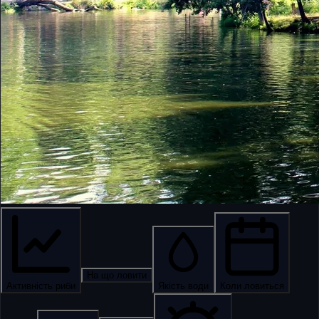
На що ловити
Активність риби
Якість води
Коли ловиться