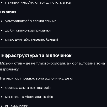
наживки: черв’як, опариш, тісто, манка
На окуня:
ультралайт або легкий спінінг
дрібні силіконові приманки
мікроджиг або невеликі блешні
Інфраструктура та відпочинок
Міський став — це не тільки риболовля, а й облаштована зона
відпочинку.
На території працює зона відпочинку, де є:
оренда альтанок і шатерів
мангали та місця для пікніків
піщаний пляж