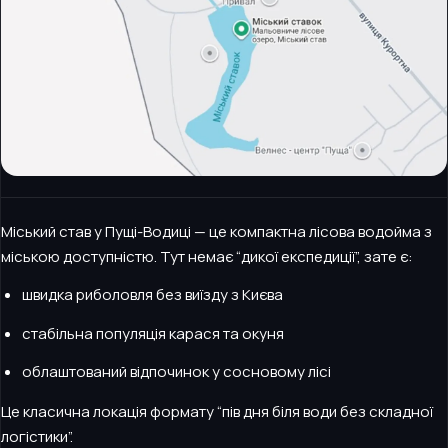
Міський став у Пущі-Водиці — це компактна лісова водойма з
міською доступністю. Тут немає “дикої експедиції”, зате є:
швидка риболовля без виїзду з Києва
стабільна популяція карася та окуня
облаштований відпочинок у сосновому лісі
Це класична локація формату “пів дня біля води без складної
логістики”.