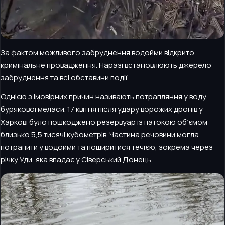
За фактом можливого забруднення водойми відкрито
кримінальне провадження. Наразі встановлюють джерело
забруднення та всі обставини події.
Однією з імовірних причин називають потрапляння у воду
бурякової меласи. 17 квітня після удару ворожих дронів у
Харкові було пошкоджено резервуар із патокою об’ємом
близько 5,5 тисячі кубометрів. Частина речовини могла
потрапити у водойми та поширитися течією, зокрема через
річку Уди, яка впадає у Сіверський Донець.