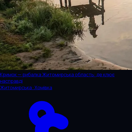
Кримок — рибалка Житомирська область: де клює
насправді
Житомирська · Хомівка