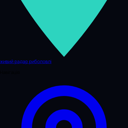
живий радар риболовлі
Навігація