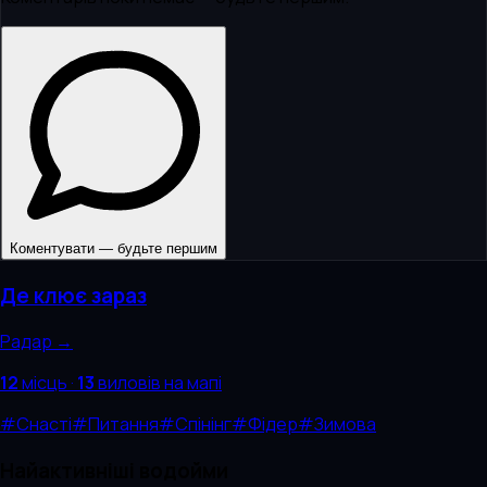
Коментувати — будьте першим
Де клює зараз
Радар →
12
місць
·
13
виловів
на мапі
#
Снасті
#
Питання
#
Спінінг
#
Фідер
#
Зимова
Найактивніші водойми