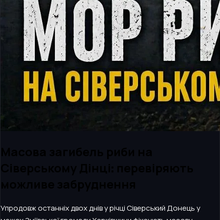
Масова загибель риби на
Сіверському Дінці: перевіряють
можливе забруднення
Упродовж останніх двох днів у річці Сіверський Донець у