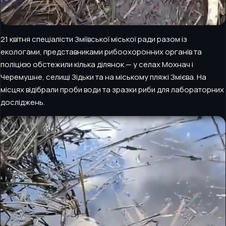
21 квітня спеціалісти Зміївської міської ради разом із
екологами, представниками рибоохоронних органів та
поліцією обстежили кілька ділянок — у селах Мохнач і
Черемушне, селищі Зідьки та на міському пляжі Змієва. На
місцях відібрали проби води та зразки риби для лабораторних
досліджень.