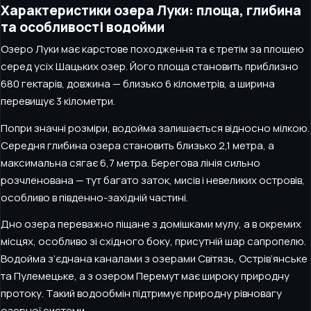
Характеристики озера Луки: площа, глибина
та особливості водойми
Озеро Луки має карстове походження та є третім за площею
серед усіх Шацьких озер. Його площа становить приблизно
680 гектарів, довжина — близько 6 кілометрів, а ширина
перевищує 3 кілометри.
Попри значні розміри, водойма залишається відносно мілкою.
Середня глибина озера становить близько 2,1 метра, а
максимальна сягає 6,7 метра. Берегова лінія сильно
розчленована — тут багато заток, мисів і невеликих островів,
особливо в південно-західній частині.
Дно озера переважно піщане з домішками мулу, а в окремих
місцях, особливо зі східного боку, присутній шар сапропелю.
Водойма з’єднана каналами з озерами Світязь, Острів’янське
та Пулемецьке, а з озером Перемут має широку природну
протоку. Такий водообмін підтримує природну рівновагу
озерної системи.