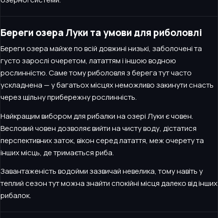
Береги озера Луки та умови для риболовлі
Береги озера майже по всій довжині низькі, заболочені та
густо зарослі очеретом, лататтям і іншою водною
рослинністю. Саме тому риболовля з берега тут часто
ускладнена — у багатьох місцях неможливо закинути снасть
через щільну прибережну рослинність.
Найкращим вибором для рибалки на озері Луки є човен.
Весловий човен дозволяє вийти на чисту воду, дістатися
перспективних заток, вікон серед латаття, меж очерету та
інших місць, де тримається риба.
Завантаженість водойми зазвичай невелика, тому навіть у
теплий сезон тут можна знайти спокійні місця далеко від інших
рибалок.