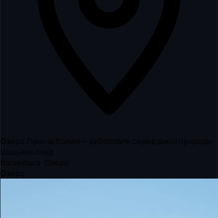
Озеро Луки на Волині — риболовля серед дикої природи
Шацьких озер
Волинська · Озеро
Озеро