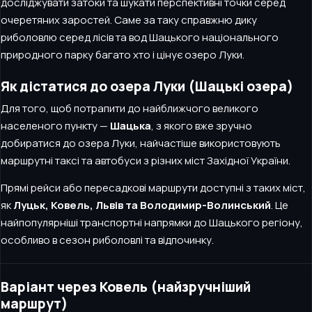
досліджувати затоки та шукати перспективні точки серед
очеретяних заростей. Саме за таку справжню дику
риболовлю серед лісів та вод Шацького національного
природного парку багато хто і цінує озеро Луки.
Як дістатися до озера Луки (Шацькі озера)
Для того, щоб потрапити до найближчого великого
населеного пункту —
Шацька
, з якого вже зручно
добиратися до озера Луки, найчастіше використовують
маршрутні таксі та автобуси з різних міст Західної України.
Прямі рейси або пересадкові маршрути доступні з таких міст,
як
Луцьк, Ковель, Львів та Володимир-Волинський
. Це
найпопулярніші транспортні напрямки до Шацького регіону,
особливо в сезон риболовлі та відпочинку.
Варіант через Ковель (найзручніший
маршрут)