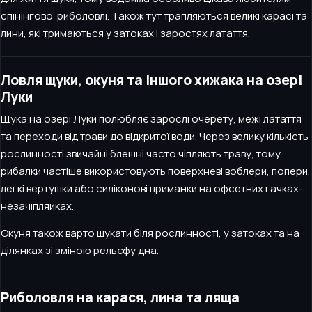
спінінгової риболовлі. Також тут трапляються великі карасі та
лини, які тримаються у затоках і заростях латаття.
Ловля щуки, окуня та іншого хижака на озері
Луки
Щука на озері Луки полюбляє зарослі очерету, межі латаття
та переходи від трави до відкритої води. Через велику кількість
рослинності звичайні блешні часто чіпляють траву, тому
рибалки частіше використовують поверхневі воблери, попери,
легкі вертушки або силіконові приманки на офсетних гачках-
незачіпляйках.
Окуня також варто шукати біля рослинності, у затоках та на
ділянках зі зміною рельєфу дна.
Риболовля на карася, лина та ляща