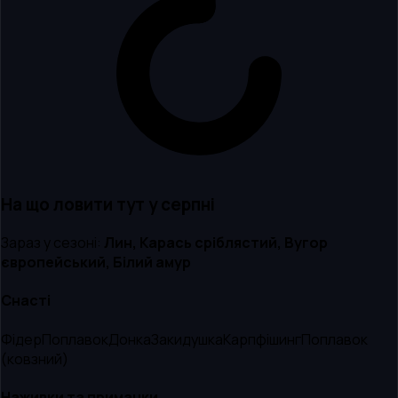
На що ловити тут
у серпні
Зараз у сезоні:
Лин, Карась сріблястий, Вугор
європейський, Білий амур
Снасті
Фідер
Поплавок
Донка
Закидушка
Карпфішинг
Поплавок
(ковзний)
Наживки та приманки