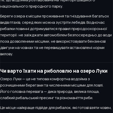
національного природного парку.
Береги озера є місцем проживання та гніздування багатьох
видів птахів, серед яких можна зустріти лебедів. Водночас
рибалки повинні дотримуватися правил природоохоронної
території: не заїжджати автомобілем безпосередньо до води
поза дозволеними місцями, не використовувати бензинові
двигуни на човнах та не перевищувати встановлені норми
вилову.
Чи варто їхати на риболовлю на озеро Луки
Озеро Луки — це не типова комфортна водойма з
розчищеними берегами та численними місцями для ловлі.
Його головна перевага — дика природа, велика площа,
слабкий рибальський пресинг та різноманіття риби.
Це місце найкраще підійде для рибалок, які готові взяти човен,