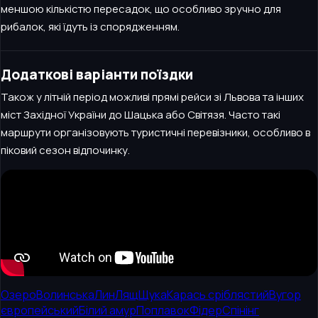
меншою кількістю пересадок, що особливо зручно для
рибалок, які їдуть із спорядженням.
Додаткові варіанти поїздки
Також у літній період можливі прямі рейси зі Львова та інших
міст Західної України до Шацька або Світязя. Часто такі
маршрути організовують туристичні перевізники, особливо в
піковий сезон відпочинку.
Озеро
Волинська
Лин
Лящ
Щука
Карась сріблястий
Вугор
європейський
Білий амур
Поплавок
Фідер
Спінінг