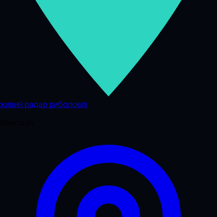
живий радар риболовлі
Навігація