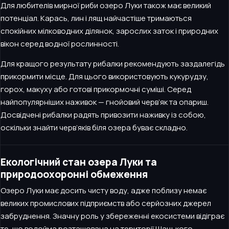
Для любителів мирної риби озеро Луки також має великий
потенціал. Карась, лин і лящ найчастіше тримаються
спокійних мілководних ділянок, зарослих заток і природних
вікон серед водної рослинності.
Для кращого результату рибалки рекомендують заздалегідь
прикормити місце. Для цього використовують кукурудзу,
горох, макуху або готові прикормочні суміші. Серед
найпопулярніших наживок — гнойовий черв’як та опариш.
Досвідчені рибалки радять привозити наживку із собою,
оскільки знайти черв’яків біля озера буває складно.
Екологічний стан озера Луки та
природоохоронні обмеження
Озеро Луки має досить чисту воду, адже поблизу немає
великих промислових підприємств або серйозних джерел
забруднення. Значну роль у збереженні екосистеми відіграє
те, що водойма розташована на території Шацького