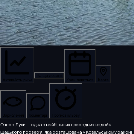
На що ловити
Активність риби
Коли ловиться
Карта
Зариблення
Коментарі
Прогноз кльову
Озеро Луки — одна з найбільших природних водойм
Шацького поозер’я, яка розташована у Ковельському районі