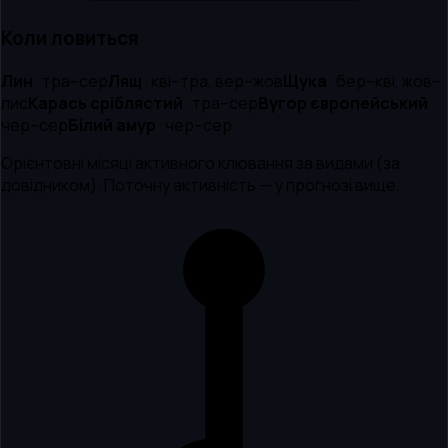
Коли ловиться
Лин
·
тра–сер
Лящ
·
кві–тра, вер–жов
Щука
·
бер–кві, жов–
лис
Карась сріблястий
·
тра–сер
Вугор європейський
·
чер–сер
Білий амур
·
чер–сер
Орієнтовні місяці активного клювання за видами (за
довідником). Поточну активність — у прогнозі вище.