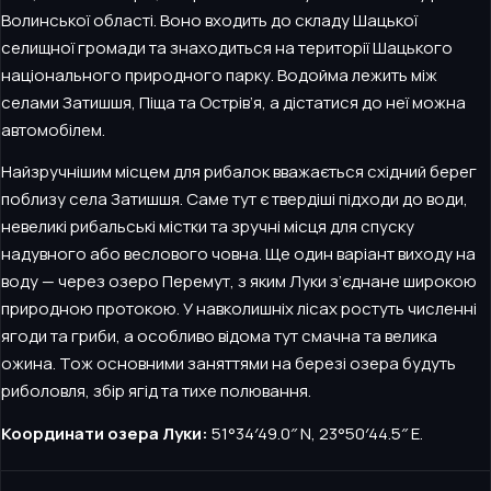
Волинської області. Воно входить до складу Шацької
селищної громади та знаходиться на території Шацького
національного природного парку. Водойма лежить між
селами Затишшя, Піща та Острів’я, а дістатися до неї можна
автомобілем.
Найзручнішим місцем для рибалок вважається східний берег
поблизу села Затишшя. Саме тут є твердіші підходи до води,
невеликі рибальські містки та зручні місця для спуску
надувного або веслового човна. Ще один варіант виходу на
воду — через озеро Перемут, з яким Луки з’єднане широкою
природною протокою. У навколишніх лісах ростуть численні
ягоди та гриби, а особливо відома тут смачна та велика
ожина. Тож основними заняттями на березі озера будуть
риболовля, збір ягід та тихе полювання.
Координати озера Луки:
51°34′49.0″ N, 23°50′44.5″ E.