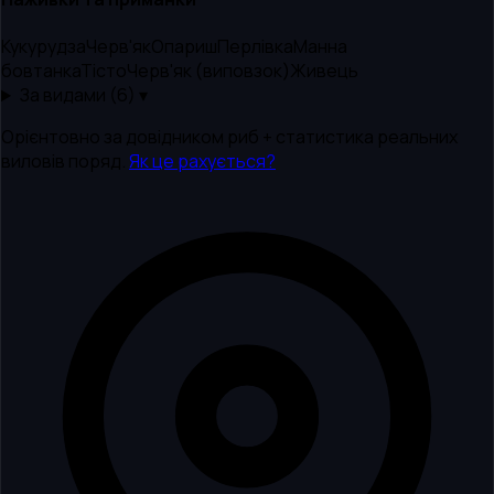
Кукурудза
Черв'як
Опариш
Перлівка
Манна
бовтанка
Тісто
Черв'як (виповзок)
Живець
За видами (
6
) ▾
Орієнтовно за довідником риб + статистика реальних
виловів поряд.
Як це рахується?