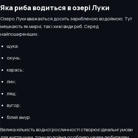
Яка риба водиться в озері Луки
Озеро Луки вважається досить зарибленою водоймою. Тут
мешкають як мирні, так і хижі види риб. Серед
найпоширеніших:
щука;
окунь;
карась;
лин;
лящ;
вугор;
білий амур.
Велика кількість водної рослинності створює ідеальні умови
для життя щуки, тому водойма особливо цікава любителям