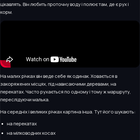
цікавлять. Він любить проточну воду і полює там, де є рух і
корм.
На малих річках він веде себе як одинак. Ховається в
закоряжених місцях, під нависаючими деревами, на
перекатах. Часто рухається по одному і тому ж маршруту,
переслідуючи малька.
На середніх і великих річках картина інша. Тут його шукають:
на перекатах
на мілководних косах