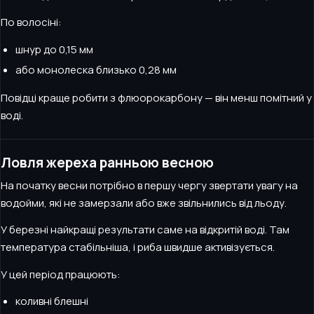
По волосіні:
шнур до 0,15 мм
або монолеска близько 0,28 мм
Повідці краще робити з флюорокарбону — він менш помітний у
воді.
Ловля жереха ранньою весною
На початку весни потрібно в першу чергу звертати увагу на
водойми, які не замерзали або вже звільнились від льоду.
У березні найкращі результати саме на відкритій воді. Там
температура стабільніша, і риба швидше активізується.
У цей період працюють:
коливні блешні