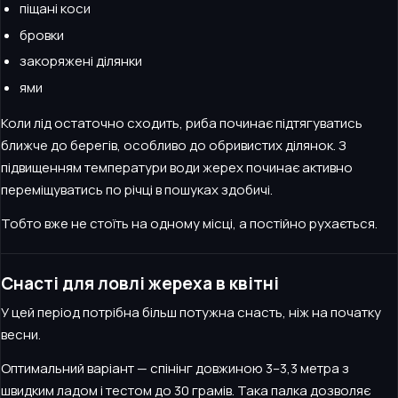
піщані коси
бровки
закоряжені ділянки
ями
Коли лід остаточно сходить, риба починає підтягуватись
ближче до берегів, особливо до обривистих ділянок. З
підвищенням температури води жерех починає активно
переміщуватись по річці в пошуках здобичі.
Тобто вже не стоїть на одному місці, а постійно рухається.
Снасті для ловлі жереха в квітні
У цей період потрібна більш потужна снасть, ніж на початку
весни.
Оптимальний варіант — спінінг довжиною 3–3,3 метра з
швидким ладом і тестом до 30 грамів. Така палка дозволяє