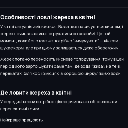
Особливості ловлі жереха в квітні
У квітні ситуація змінюється. Вода вже насичується киснем, і
жерех починає активніше рухатися по водоймі. Це той
момент, коли його вже не потрібно “вимучувати” — він сам
шукає корм, але при цьому залишається дуже обережним.
Жерех погано переносить кисневе голодування, тому в цей
період його варто шукати саме там, де вода “жива”: на течії,
перекатах, біля кос і в місцях із хорошою циркуляцією води.
Де ловити жереха в квітні
У середині весни потрібно цілеспрямовано обловлювати
перспективні точки.
Найкраще працюють: