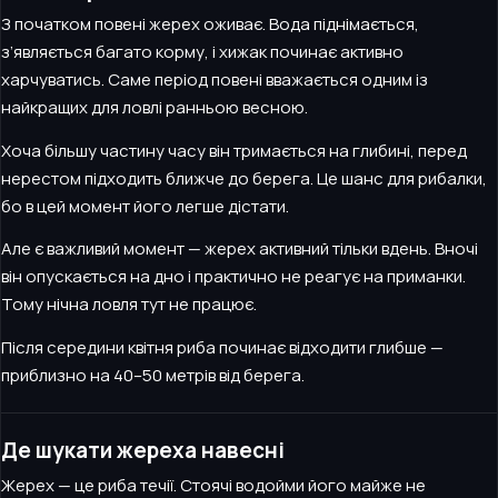
З початком повені жерех оживає. Вода піднімається,
з’являється багато корму, і хижак починає активно
харчуватись. Саме період повені вважається одним із
найкращих для ловлі ранньою весною.
Хоча більшу частину часу він тримається на глибині, перед
нерестом підходить ближче до берега. Це шанс для рибалки,
бо в цей момент його легше дістати.
Але є важливий момент — жерех активний тільки вдень. Вночі
він опускається на дно і практично не реагує на приманки.
Тому нічна ловля тут не працює.
Після середини квітня риба починає відходити глибше —
приблизно на 40–50 метрів від берега.
Де шукати жереха навесні
Жерех — це риба течії. Стоячі водойми його майже не