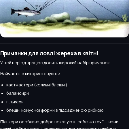
Приманки для ловлі жереха в квітні
У цей період працює досить широкий набір приманок.
Найчастіше використовують:
кастмастери (коливні блешні)
балансири
пількери
блешні конусної форми з підсадженою рибкою
Пількери особливо добре показують себе на течії — вони
важкі, добре летять і дозволяють контролювати глибину.