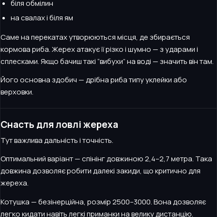
біля обмілин
на свалах і біля ям
Саме на перекатах утворюються місця, де збирається
кормова риба. Жерех атакує її різко і шумно — з ударами і
сплесками. Якщо бачиш такі “вибухи” на воді — значить він там.
Його основна здобич — дрібна риба типу уклейки або
верховки.
Снасть для ловлі жереха
Тут важлива дальність і точність.
Оптимальний варіант — спінінг довжиною 2,4–2,7 метра. Така
довжина дозволяє робити далекі закиди, що критично для
жереха.
Котушка — безінерційна, розмір 2500–3000. Вона дозволяє
легко кидати навіть легкі приманки на велику дистанцію.