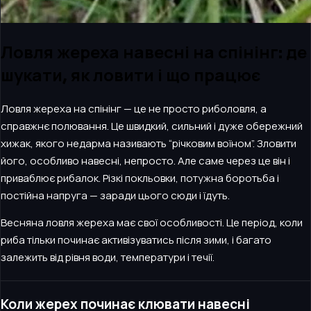
Ловля жереха навесні на спінінг: де
шукати, як ловити і що працює
Ловля жереха на спінінг — це не просто риболовля, а
справжнє полювання. Це швидкий, сильний і дуже обережний
хижак, якого недарма називають “річковим воїном”. Зловити
його, особливо навесні, непросто. Але саме через це він і
приваблює рибалок. Різкі покльовки, потужна боротьба і
постійна напруга — заради цього сюди і їдуть.
Весняна ловля жереха має свої особливості. Це період, коли
риба тільки починає активізуватись після зими, і багато
залежить від рівня води, температури і течії.
Коли жерех починає клювати навесні