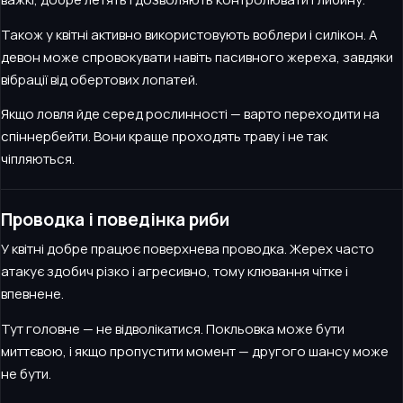
Також у квітні активно використовують воблери і силікон. А
девон може спровокувати навіть пасивного жереха, завдяки
вібрації від обертових лопатей.
Якщо ловля йде серед рослинності — варто переходити на
спіннербейти. Вони краще проходять траву і не так
чіпляються.
Проводка і поведінка риби
У квітні добре працює поверхнева проводка. Жерех часто
атакує здобич різко і агресивно, тому клювання чітке і
впевнене.
Тут головне — не відволікатися. Покльовка може бути
миттєвою, і якщо пропустити момент — другого шансу може
не бути.