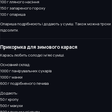
100 г лляного насіння
150 г запареного гороху
100 г опариша
Опариша подрібнюють і додають у суміш. Також можна трохи
підсолити.
Прикормка для зимового карася
Карась любить солодкі і м’які суміші.
Основний склад:
1000 г панірувальних сухарів
1000 г манки
600 г подрібненого печива
Додають:
50 г кропу
500 г макухи
800 г пшеничної крупи