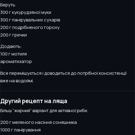
Беруть:
300 г кукурудзяної муки
300 г панірувальних сухарів
200 г подрібненого гороху
200 г гречки
Додають:
100 г мотиля
ароматизатор
Все перемішується і доводиться до потрібної консистенції
вже на водоймі.
Другий рецепт на ляща
Більш “жирний” варіант для активної риби.
200 г меленого насіння соняшника
1000 г панірування