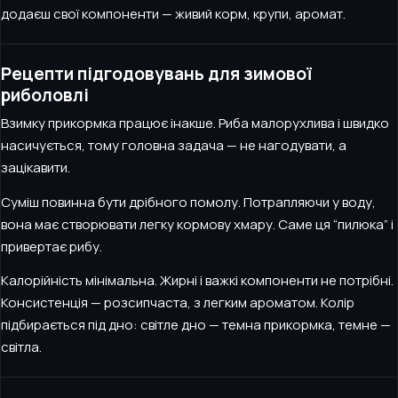
додаєш свої компоненти — живий корм, крупи, аромат.
Рецепти підгодовувань для зимової
риболовлі
Взимку прикормка працює інакше. Риба малорухлива і швидко
насичується, тому головна задача — не нагодувати, а
зацікавити.
Суміш повинна бути дрібного помолу. Потрапляючи у воду,
вона має створювати легку кормову хмару. Саме ця “пилюка” і
привертає рибу.
Калорійність мінімальна. Жирні і важкі компоненти не потрібні.
Консистенція — розсипчаста, з легким ароматом. Колір
підбирається під дно: світле дно — темна прикормка, темне —
світла.