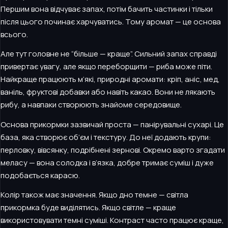
Першим вона відчуває запах, потім бачить частинки і тільки
після цього починає харчуватись. Тому аромат — це основа
всього.
Але тут головне не “більше — краще”. Сильний запах справді
привертає увагу, але якщо переборщити — риба може піти.
Найкраще працюють м’які, природні аромати: кріп, аніс, мед,
ваніль, фруктові добавки або навіть какао. Вони не лякають
рибу, а навпаки створюють знайоме середовище.
Основа прикормки зазвичай проста — панірувальні сухарі. Це
база, яка створює об’єм і текстуру. До неї додають крупи:
перловку, вівсянку, подрібнені зернові. Окремо варто згадати
меласу — вона солодка і в’язка, добре тримає суміш і дуже
подобається карасю.
Колір також має значення. Якщо дно темне — світла
прикормка буде виділятись. Якщо світле — краще
використовувати темні суміші. Контраст часто працює краще,