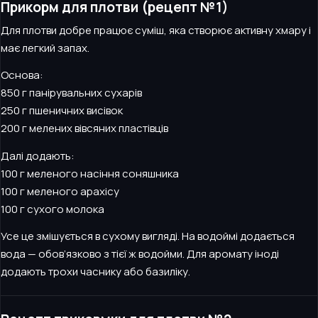
Прикорм для плотви (рецепт №1)
Для плотви добре працює суміш, яка створює активну хмару і
має легкий запах.
Основа:
850 г панірувальних сухарів
250 г пшеничних висівок
200 г мелених вівсяних пластівців
Далі додають:
100 г меленого насіння соняшника
100 г меленого арахісу
100 г сухого молока
Усе це змішується в сухому вигляді. На водоймі додається
вода — обов’язково з тієї ж водойми. Для аромату іноді
додають трохи часнику або базиліку.