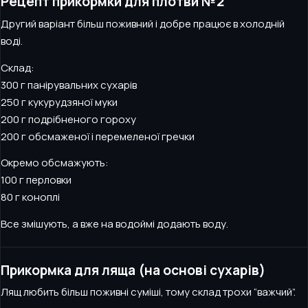
Рецепт прикормки для плотви №2
Другий варіант більш поживний і добре працює в холодній
воді.
Склад:
300 г панірувальних сухарів
250 г кукурудзяної муки
200 г подрібненого гороху
200 г обсмаженої і перемеленої гречки
Окремо обсмажують:
100 г перловки
80 г коноплі
Все змішують, а вже на водоймі додають воду.
Прикормка для ляща (на основі сухарів)
Лящ любить більш поживні суміші, тому склад трохи “важчий”.