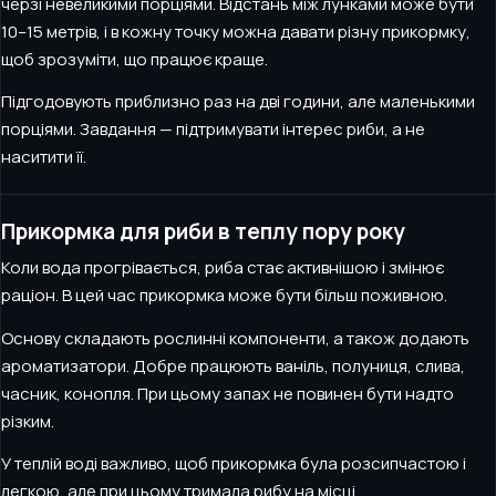
черзі невеликими порціями. Відстань між лунками може бути
10–15 метрів, і в кожну точку можна давати різну прикормку,
щоб зрозуміти, що працює краще.
Підгодовують приблизно раз на дві години, але маленькими
порціями. Завдання — підтримувати інтерес риби, а не
наситити її.
Прикормка для риби в теплу пору року
Коли вода прогрівається, риба стає активнішою і змінює
раціон. В цей час прикормка може бути більш поживною.
Основу складають рослинні компоненти, а також додають
ароматизатори. Добре працюють ваніль, полуниця, слива,
часник, конопля. При цьому запах не повинен бути надто
різким.
У теплій воді важливо, щоб прикормка була розсипчастою і
легкою, але при цьому тримала рибу на місці.