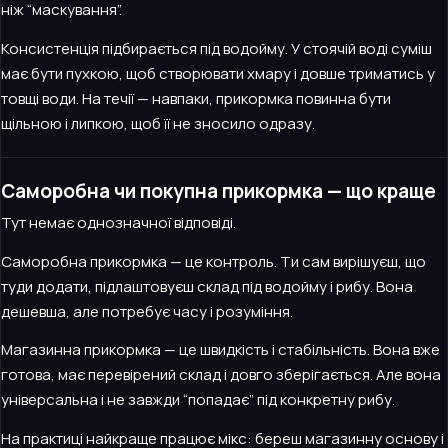
ніж “маскування”.
Консистенція підбирається під водойму. У стоячій воді суміш
має бути пухкою, щоб створювати хмару і довше триматись у
товщі води. На течії — навпаки, прикормка повинна бути
щільною і липкою, щоб її не зносило одразу.
Саморобна чи покупна прикормка — що краще
Тут немає однозначної відповіді.
Саморобна прикормка — це контроль. Ти сам вирішуєш, що
туди додати, підлаштовуєш склад під водойму і рибу. Вона
дешевша, але потребує часу і розуміння.
Магазинна прикормка — це швидкість і стабільність. Вона вже
готова, має перевірений склад і довго зберігається. Але вона
універсальна і не завжди “попадає” під конкретну рибу.
На практиці найкраще працює мікс: береш магазинну основу і