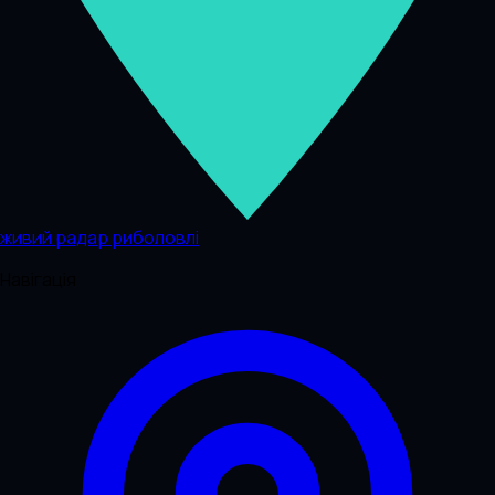
живий радар риболовлі
Навігація