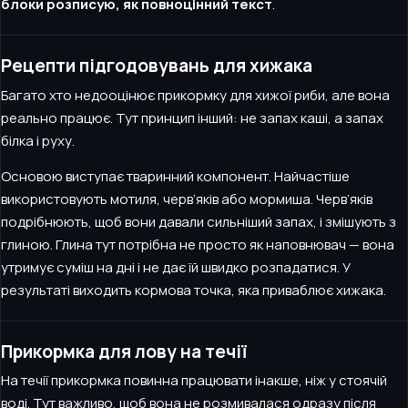
блоки розписую, як повноцінний текст
.
Рецепти підгодовувань для хижака
Багато хто недооцінює прикормку для хижої риби, але вона
реально працює. Тут принцип інший: не запах каші, а запах
білка і руху.
Основою виступає тваринний компонент. Найчастіше
використовують мотиля, черв’яків або мормиша. Черв’яків
подрібнюють, щоб вони давали сильніший запах, і змішують з
глиною. Глина тут потрібна не просто як наповнювач — вона
утримує суміш на дні і не дає їй швидко розпадатися. У
результаті виходить кормова точка, яка приваблює хижака.
Прикормка для лову на течії
На течії прикормка повинна працювати інакше, ніж у стоячій
воді. Тут важливо, щоб вона не розмивалася одразу після