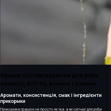
Краща підгодовування для риби
навесні, влітку, восени і взимку
Аромати, консистенція, смак і інгредієнти
прикормки
Прикормка працює не просто як їжа, а як сигнал для риби.