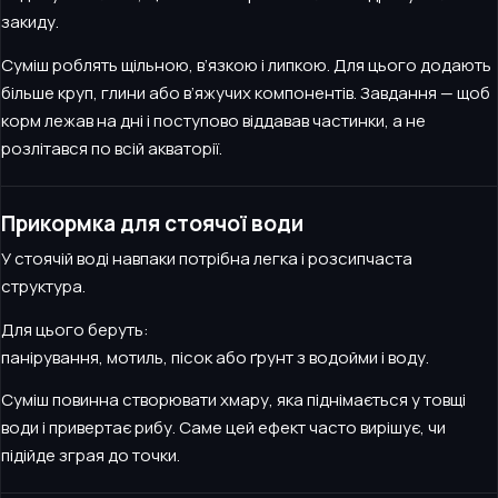
закиду.
Суміш роблять щільною, в’язкою і липкою. Для цього додають
більше круп, глини або в’яжучих компонентів. Завдання — щоб
корм лежав на дні і поступово віддавав частинки, а не
розлітався по всій акваторії.
Прикормка для стоячої води
У стоячій воді навпаки потрібна легка і розсипчаста
структура.
Для цього беруть:
панірування, мотиль, пісок або ґрунт з водойми і воду.
Суміш повинна створювати хмару, яка піднімається у товщі
води і привертає рибу. Саме цей ефект часто вирішує, чи
підійде зграя до точки.