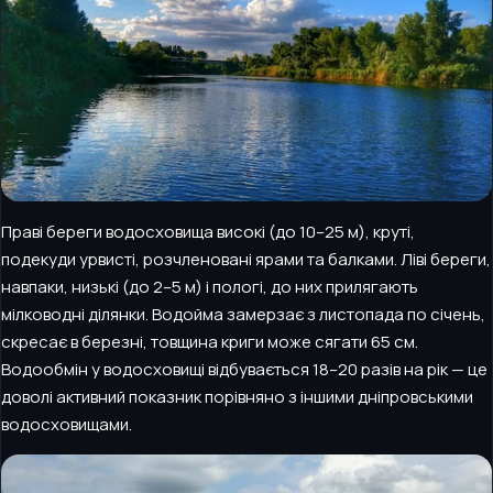
Праві береги водосховища високі (до 10–25 м), круті,
подекуди урвисті, розчленовані ярами та балками. Ліві береги,
навпаки, низькі (до 2–5 м) і пологі, до них прилягають
мілководні ділянки. Водойма замерзає з листопада по січень,
скресає в березні, товщина криги може сягати 65 см.
Водообмін у водосховищі відбувається 18–20 разів на рік — це
доволі активний показник порівняно з іншими дніпровськими
водосховищами.