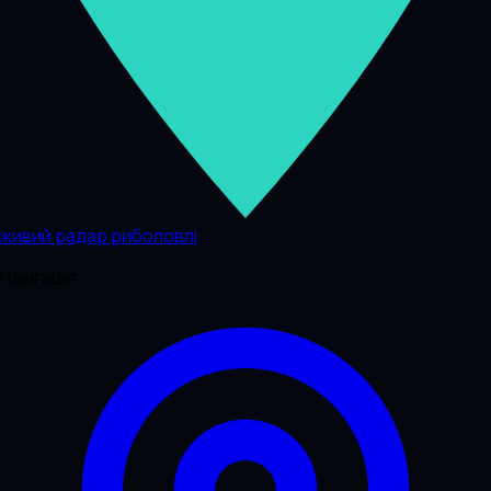
живий радар риболовлі
Навігація