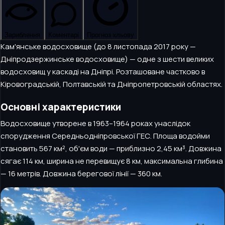
Зариблення
Коментарі
Прогноз кльову
Кам'янське водосховище (до 8 листопада 2017 року —
Дніпродзержинське водосховище) — одне з шести великих
водосховищ у каскаді на Дніпрі. Розташоване частково в
Кіровоградській, Полтавській та Дніпропетровській областях.
Основні характеристики
Водосховище утворене в 1963–1964 роках унаслідок
спорудження Середньодніпровської ГЕС. Площа водойми
становить 567 км², об'єм води — приблизно 2,45 км³. Довжина
сягає 114 км, ширина не перевищує 8 км, максимальна глибина
— 16 метрів. Довжина берегової лінії — 360 км.