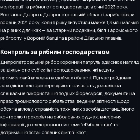
меліорації та рибного господарства ще в січні 2023 року.
Востаннє Дніпро в Дніпропетровській області зариблювали
восени 2021 року, коли в річку випустили майже 1,3 млн мальків
на різних ділянках — за Старими Кодаками, біля Таромського
рибгоспу, у Вороній балці та в районі Діївських плавнів.
Контроль за рибним господарством
Дніпропетровський рибоохоронний патруль здійснює нагляд
за діяльністю суб'єктів господарювання, які ведуть
промисловий вилов на водоймах області. Під час рейдових
заходів інспектори перевіряють наявність дозволів на
спеціальне використання водних біоресурсів, документи на
право промислового рибальства, ведення звітності щодо
обсягів вилову, справність технічних засобів дистанційного
контролю (трекерів) на риболовних суднах, внесення
інформації до електронної системи "еРибальство" та
дотримання встановлених лімітів і квот.