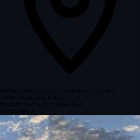
Кам'янське водосховище: риболовля на одній з
найбільших водойм Дніпра
Дніпропетровська · Водосховище
Водосховище