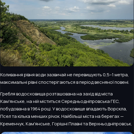
Коливання рівня води зазвичай не перевищують 0,5–1 метра,
максимальні рівні спостерігаються в період весняної повені.
Гребля водосховища розташована на захід від міста
Кам'янське, на ній міститься Середньодніпровська ГЕС,
побудована в 1964 році. У водосховище впадають Ворскла,
Псел та кілька менших річок. Найбільші міста на берегах —
Кременчук, Кам'янське, Горішні Плавні та Верхньодніпровськ.