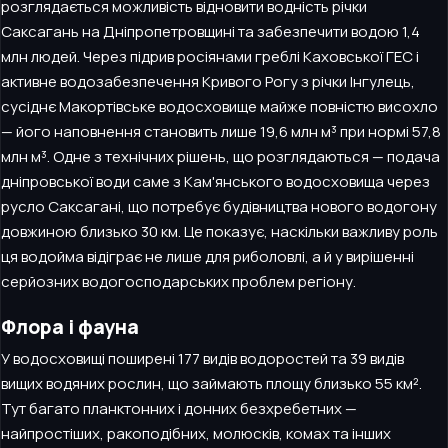
розглядається можливість відновити водність річки
Саксагань на Дніпропетровщині та забезпечити водою 1,4
млн людей. Через підрив росіянами греблі Каховської ГЕС і
активне водозабезпечення Кривого Рогу з річки Інгулець,
сусіднє Макортівське водосховище майже повністю висохло
— його наповнення становить лише 19,6 млн м³ при нормі 57,8
млн м³. Одне з технічних рішень, що розглядаються — подача
дніпровської води саме з Кам'янського водосховища через
русло Саксагані, що потребує будівництва нового водогону
довжиною близько 30 км. Це показує, наскільки важливу роль
ця водойма відіграє не лише для риболовлі, а й у вирішенні
серйозних водогосподарських проблем регіону.
Флора і фауна
У водосховищі поширені 177 видів водоростей та 39 видів
вищих водяних рослин, що займають площу близько 55 км².
Тут багато планктонних і донних безхребетних —
найпростіших, ракоподібних, молюсків, комах та інших