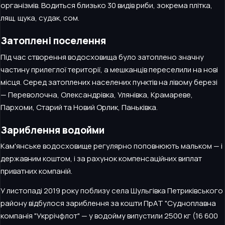
організмів. Водиться близько 30 видів риби, зокрема плітка,
лящ, щука, судак, сом.
Затоплені поселення
Під час створення водосховища було затоплено значну
частину прилеглої території, а мешканців переселили на нові
місця. Серед затоплених населених пунктів на лівому березі
— Переволочна, Олександрівка, Улянівка, Крамареве,
Пархоми, Старий та Новий Орлик, Паньківка.
Зариблення водойми
Кам'янське водосховище регулярно поповнюють мальком — і
державним коштом, і за рахунок компенсаційних виплат
приватних компаній.
У листопаді 2019 року поблизу села Шульгівка Петриківського
району відбулося зариблення за кошти ПрАТ "Судноплавна
компанія "Укррічфлот" — у водойму випустили 2500 кг (16 600