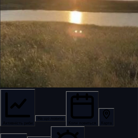
На що ловити
Активність риби
Коли ловиться
Карта