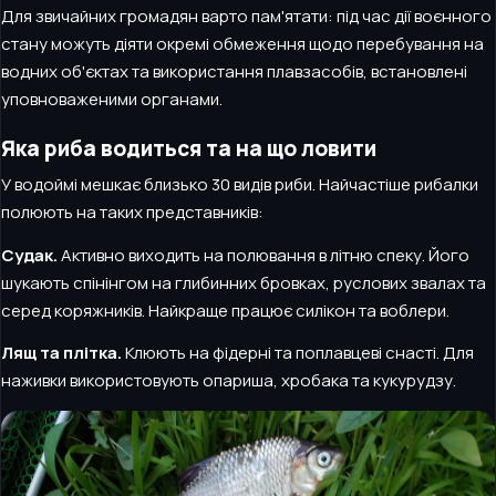
Для звичайних громадян варто пам'ятати: під час дії воєнного
стану можуть діяти окремі обмеження щодо перебування на
водних об'єктах та використання плавзасобів, встановлені
уповноваженими органами.
Яка риба водиться та на що ловити
У водоймі мешкає близько 30 видів риби. Найчастіше рибалки
полюють на таких представників:
Судак.
Активно виходить на полювання в літню спеку. Його
шукають спінінгом на глибинних бровках, руслових звалах та
серед коряжників. Найкраще працює силікон та воблери.
Лящ та плітка.
Клюють на фідерні та поплавцеві снасті. Для
наживки використовують опариша, хробака та кукурудзу.