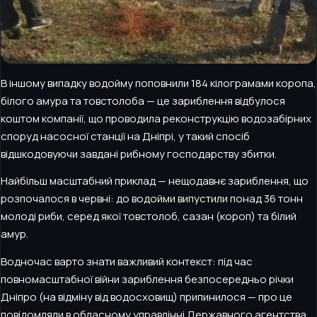
В іншому випадку водойму поповнили 184 кілограмами коропа,
білого амура та товстолоба — це зариблення відбулося
коштом компанії, що проводила реконструкцію водозабірних
споруд насосної станції на Дніпрі, у такий спосіб
відшкодовуючи завдані рибному господарству збитки.
Найбільш масштабний приклад — нещодавнє зариблення, що
розпочалося в червні: до водойми випустили понад 36 тонн
молоді риби, серед якої товстолоб, сазан (короп) та білий
амур.
Водночас варто знати важливий контекст: під час
повномасштабної війни зариблення безпосередньо річки
Дніпро (на відміну від водосховищ) припинилося — про це
повідомляли в обласному управлінні Державного агентства