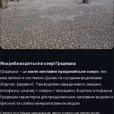
Яка риба водиться в озері Градешка
Градешка — це
мале заплавне придунайське озеро
, яке
має зв’язок із системою Дунаю та сусідніми водоймами
(Картал, Дервент). Такі водойми завжди мають змішану
іхтіофауну: річкову + озерну + міграційну. В цілому іхтіофауна
Градешки характерна для придунайських заплавних водойм із
прісною та слабко мінералізованою водою.
Серед постійних мешканців, якщо озеро не пересихає: