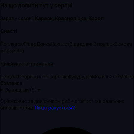
На що ловити тут
у серпні
Зараз у сезоні:
Карась, Краснопірка, Короп
Снасті
Поплавок
Фідер
Донка
Нахлист
Відведений повідок
Зимова
мормишка
Наживки та приманки
Черв'як
Опариш
Тісто
Перлівка
Кукурудза
Мотиль
Хліб
Манна
бовтанка
За видами (
9
) ▾
Орієнтовно за довідником риб + статистика реальних
виловів поряд.
Як це рахується?