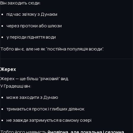
Він заходить сюди:
під час зв’язку з Дунаєм
через протоки або шлюзи
у періоди підняття води
Тобто він є, але не як “постійна популяція всюди”.
Жерех
Жерех — ще більш “річковий” вид.
У Градешці він:
може заходити з Дунаю
тримається проток і глибших ділянок
не завжди затримується в самому озері
Тобто його наявність
ймовірна, але локальна і сезонна
.