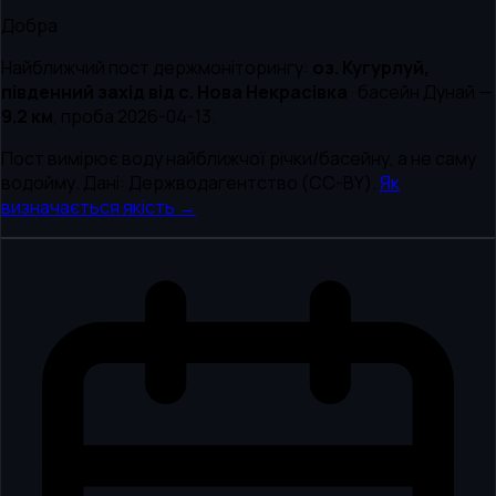
Добра
Найближчий пост держмоніторингу:
оз. Кугурлуй,
південний захід від с. Нова Некрасівка
· басейн
Дунай
—
9.2
км
, проба
2026-04-13
.
Пост вимірює воду найближчої річки/басейну, а не саму
водойму. Дані: Держводагентство (CC-BY).
Як
визначається якість →