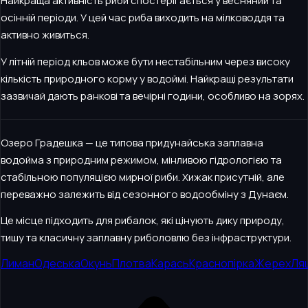
Найкраща активність риби спостерігається у весняний та
осінній періоди. У цей час риба виходить на мілководдя та
активно живиться.
У літній період кльов може бути нестабільним через високу
кількість природного корму у водоймі. Найкращі результати
зазвичай дають ранкові та вечірні години, особливо на зорях.
Озеро Градешка — це типова придунайська заплавна
водойма з природним режимом, мінливою гідрологією та
стабільною популяцією мирної риби. Хижак присутній, але
переважно залежить від сезонного водообміну з Дунаєм.
Це місце підходить для рибалок, які цінують дику природу,
тишу та класичну заплавну риболовлю без інфраструктури.
Лиман
Одеська
Окунь
Плотва
Карась
Краснопірка
Жерех
Ля