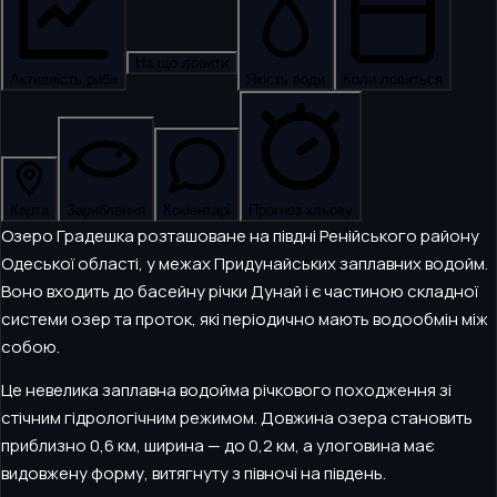
На що ловити
Активність риби
Якість води
Коли ловиться
Карта
Зариблення
Коментарі
Прогноз кльову
Озеро Градешка розташоване на півдні Ренійського району
Одеської області, у межах Придунайських заплавних водойм.
Воно входить до басейну річки Дунай і є частиною складної
системи озер та проток, які періодично мають водообмін між
собою.
Це невелика заплавна водойма річкового походження зі
стічним гідрологічним режимом. Довжина озера становить
приблизно 0,6 км, ширина — до 0,2 км, а улоговина має
видовжену форму, витягнуту з півночі на південь.