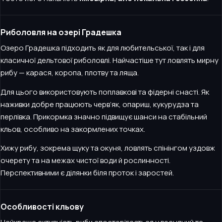
Риболовля на озері Градешка
Озеро Градешка підходить як для любительської, так і для
класичної дельтової риболовлі. Найчастіше тут ловлять мирну
рибу — карася, коропа, плотву та ляща.
Для цього використовують поплавкові та фідерні снасті. Як
наживки добре працюють черв’як, опариш, кукурудза та
перлівка. Прикормка значно підвищує шанси на стабільний
кльов, особливо на закормлених точках.
Хижу рибу, зокрема щуку та окуня, ловлять спінінгом уздовж
очерету та на межах чистої води й рослинності.
Перспективними є ділянки біля проток і заростей.
Особливості кльову