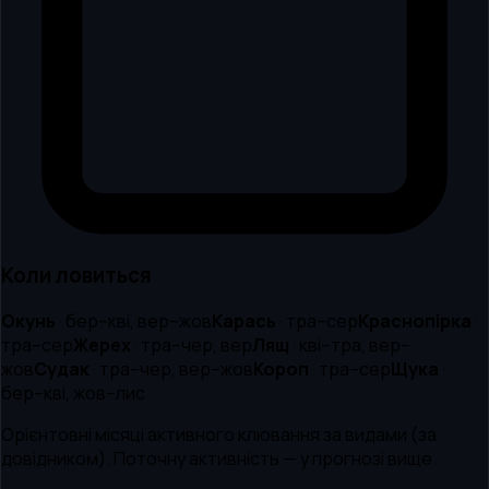
Коли ловиться
Окунь
·
бер–кві, вер–жов
Карась
·
тра–сер
Краснопірка
·
тра–сер
Жерех
·
тра–чер, вер
Лящ
·
кві–тра, вер–
жов
Судак
·
тра–чер, вер–жов
Короп
·
тра–сер
Щука
·
бер–кві, жов–лис
Орієнтовні місяці активного клювання за видами (за
довідником). Поточну активність — у прогнозі вище.