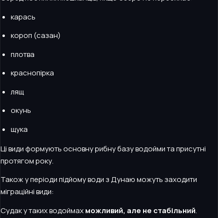
карась
короп (сазан)
плотва
краснопірка
лящ
окунь
щука
Ці види формують основну рибну базу водойми та присутні
протягом року.
Також у періоди підйому води з Дунаю можуть заходити
міграційні види:
Судак у таких водоймах
можливий, але не стабільний
.