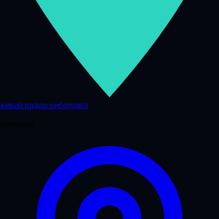
живий радар риболовлі
Навігація