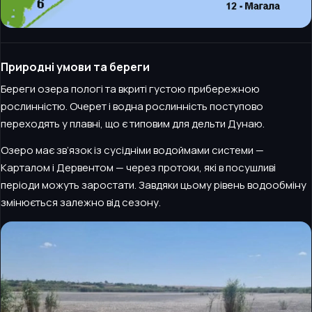
Природні умови та береги
Береги озера пологі та вкриті густою прибережною
рослинністю. Очерет і водна рослинність поступово
переходять у плавні, що є типовим для дельти Дунаю.
Озеро має зв’язок із сусідніми водоймами системи —
Карталом і Дервентом — через протоки, які в посушливі
періоди можуть заростати. Завдяки цьому рівень водообміну
змінюється залежно від сезону.