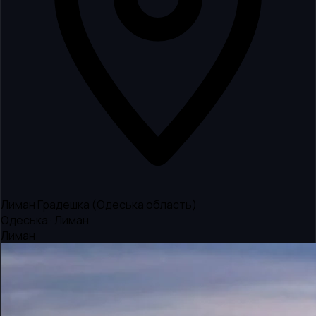
Лиман Градешка (Одеська область)
Одеська · Лиман
Лиман