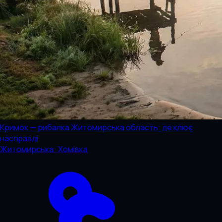
Кримок — рибалка Житомирська область: де клює
насправді
Житомирська · Хомівка