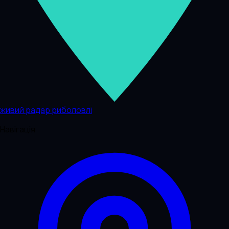
живий радар риболовлі
Навігація