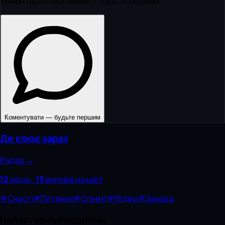
Коментарів поки немає — будьте першим.
Коментувати — будьте першим
Де клює зараз
Радар →
12
місць
·
13
виловів
на мапі
#
Снасті
#
Питання
#
Спінінг
#
Фідер
#
Зимова
Найактивніші водойми