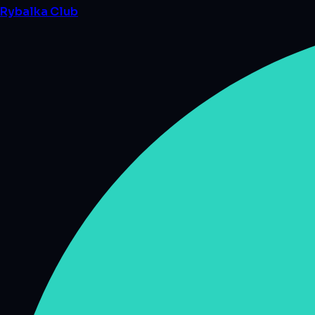
Rybalka
Club