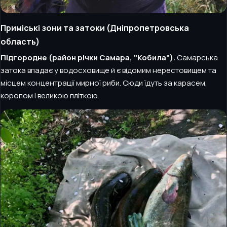
Приміські зони та затоки (Дніпропетровська
область)
Підгородне (район річки Самара, "Кобила").
Самарська
затока впадає у водосховище й є відомим нерестовищем та
місцем концентрації мирної риби. Сюди їдуть за карасем,
коропом і великою пліткою.