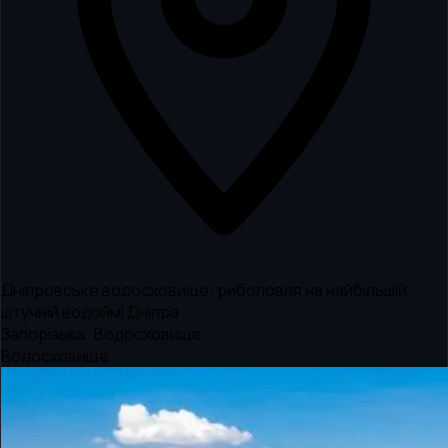
Дніпровське водосховище: риболовля на найбільшій
штучній водоймі Дніпра
Запорізька · Водосховище
Водосховище