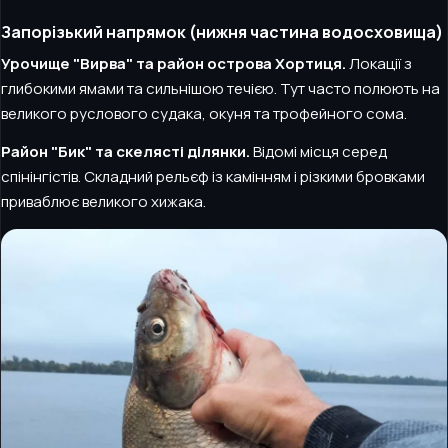
Запорізький напрямок (нижня частина водосховища)
Урочище "Вирва" та район острова Хортиця.
Локації з
глибокими ямами та сильнішою течією. Тут часто полюють на
великого руслового судака, окуня та трофейного сома.
Район "Бик" та скелясті ділянки.
Відомі місця серед
спінінгістів. Складний рельєф із камінням і різкими бровками
приваблює великого хижака.