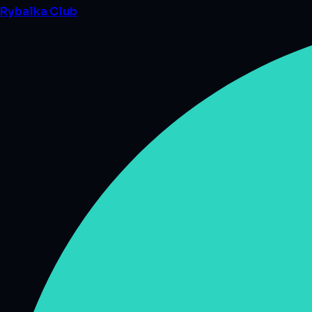
Rybalka
Club