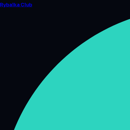
Rybalka
Club