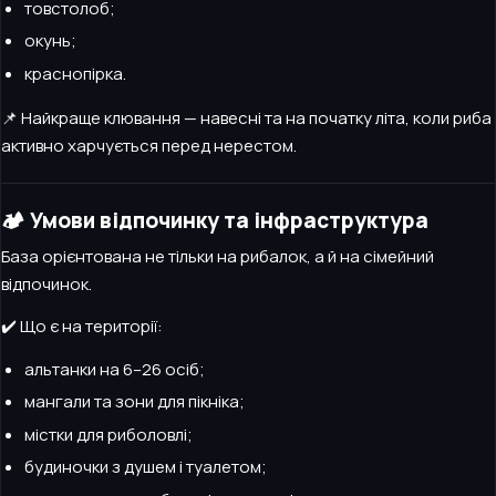
товстолоб;
окунь;
краснопірка.
📌 Найкраще клювання — навесні та на початку літа, коли риба
активно харчується перед нерестом.
🏕️ Умови відпочинку та інфраструктура
База орієнтована не тільки на рибалок, а й на сімейний
відпочинок.
✔️ Що є на території:
альтанки на 6–26 осіб;
мангали та зони для пікніка;
містки для риболовлі;
будиночки з душем і туалетом;