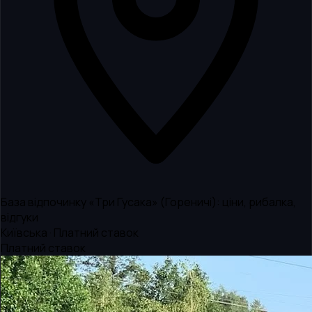
База відпочинку «Три Гусака» (Гореничі): ціни, рибалка,
відгуки
Київська · Платний ставок
Платний ставок