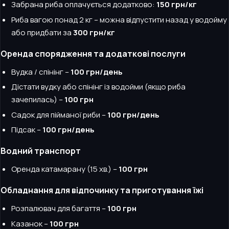
Забрана риба оплачується додатково:
150 грн/кг
Риба вагою понад 2 кг – можна відпустити назад у водойму
або придбати за
300 грн/кг
Оренда спорядження та додаткові послуги
Вудка / спінінг –
100 грн/день
Дістати вудку або спінінг із водойми (якщо риба
зачепилась) –
100 грн
Садок для пійманої риби –
100 грн/день
Підсак –
100 грн/день
Водний транспорт
Оренда катамарану (15 хв.) –
100 грн
Обладнання для відпочинку та приготування їжі
Розпалювач для багаття –
100 грн
Казанок –
100 грн