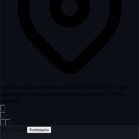
вулиця Панорамна, Гореничі, Білогородська сільська
громада, Бучанський район, Київська область, 08114,
Україна
50.41, 30.20
Копіювати