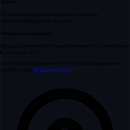
Снасті
Поплавок
Фідер
Донка
Карпфішинг (коропові
монтажі)
Карпфішинг
Донка (квок)
Наживки та приманки
Кукурудза
Черв'як
Бойл
Опариш
Перлівка
Тісто
Технопланкт
За видами (
6
) ▾
Орієнтовно за довідником риб + статистика реальних
виловів поряд.
Як це рахується?