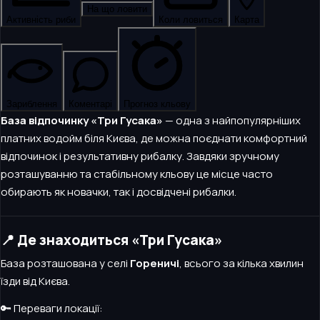
На що ловити
Активність риби
Коли ловиться
Карта
Зариблення
Коментарі
Прогноз кльову
База відпочинку «Три Гусака»
— одна з найпопулярніших
платних водойм біля Києва, де можна поєднати комфортний
відпочинок і результативну рибалку. Завдяки зручному
розташуванню та стабільному кльову це місце часто
обирають як новачки, так і досвідчені рибалки.
📍 Де знаходиться «Три Гусака»
База розташована у селі
Гореничі
, всього за кілька хвилин
їзди від Києва.
🔑 Переваги локації: