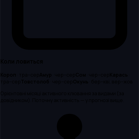
Коли ловиться
Короп
·
тра–сер
Амур
·
чер–сер
Сом
·
чер–сер
Карась
·
тра–сер
Товстолоб
·
чер–сер
Окунь
·
бер–кві, вер–жов
Орієнтовні місяці активного клювання за видами (за
довідником). Поточну активність — у прогнозі вище.