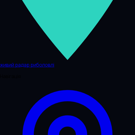
живий радар риболовлі
Навігація