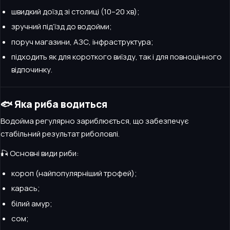
швидкий доїзд зі столиці (10–20 хв);
зручний під’їзд до водойми;
поруч магазини, АЗС, інфраструктура;
підходить як для короткого виїзду, так і для повноцінного
відпочинку.
🐟 Яка риба водиться
Водойма регулярно зариблюється, що забезпечує
стабільний результат риболовлі.
🎣 Основні види риби:
короп (найпопулярніший трофей);
карась;
білий амур;
сом;