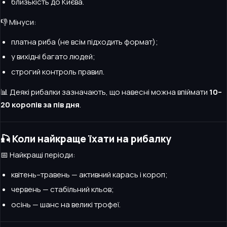
близькість до Києва.
👎 Мінуси:
платна риба (не всім підходить формат);
у вихідні багато людей;
строгий контроль правил.
📊 Деякі рибалки зазначають, що навесні можна впіймати
10–
20 коропів за пів дня
.
🎣 Коли найкраще їхати на рибалку
📅 Найкращі періоди:
квітень–травень — активний карась і короп;
червень — стабільний кльов;
осінь — шанс на великі трофеї.