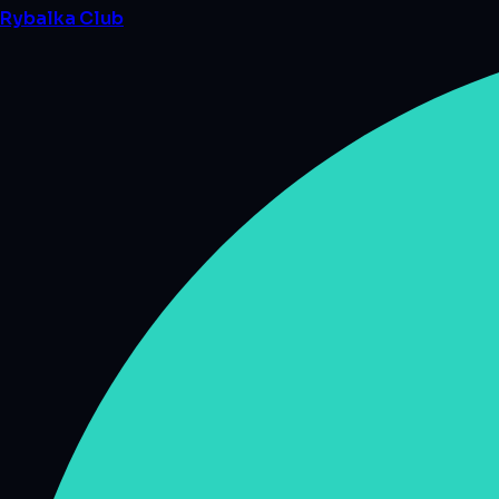
Rybalka
Club