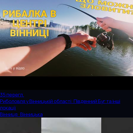
35
перегл.
Риболовля у Вінницькій області: Південний Буг та інші
локації
Вінниця · Вінницька