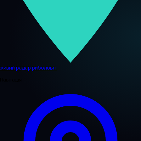
живий радар риболовлі
Навігація