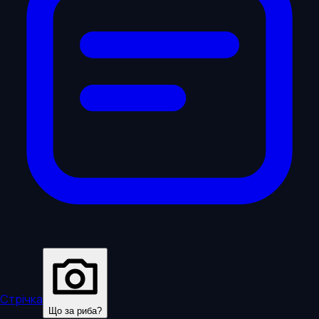
Стрічка
Що за риба?