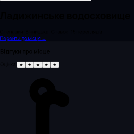
Ладижинське водосховище
Степашки · Вінницька · Ставок
· 15 переглядів
Перейти до місця →
Відгуки про місце
Оцінка:
★
★
★
★
★