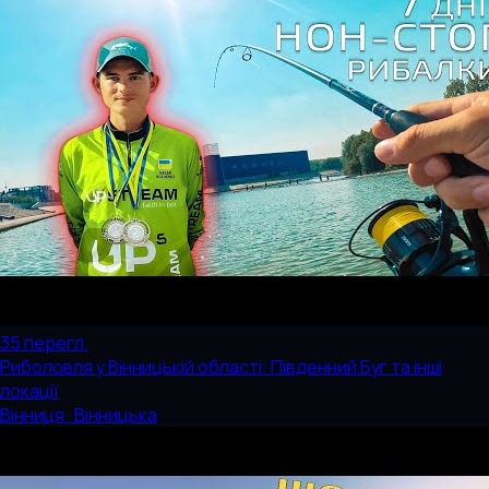
35
перегл.
Риболовля у Вінницькій області: Південний Буг та інші
локації
Вінниця · Вінницька