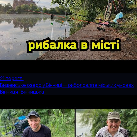
21
перегл.
Вишенське озеро у Вінниці — риболовля в міських умовах
Вінниця · Вінницька