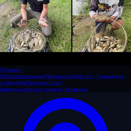
19
перегл.
Риболовля в Іванові (Вінницька область) — Снивода та
ставки біля Південного Бугу
Іванівська сільська громада · Вінницька