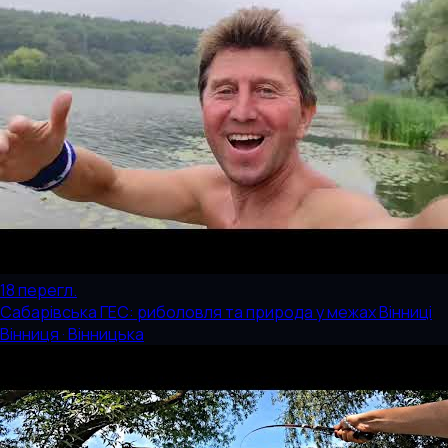
18
перегл.
Сабарівська ГЕС: риболовля та природа у межах Вінниці
Вінниця · Вінницька