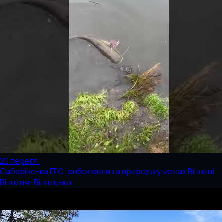
20
перегл.
Сабарівська ГЕС: риболовля та природа у межах Вінниці
Вінниця · Вінницька