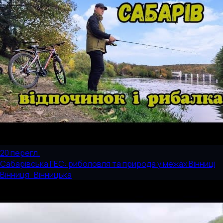
20
перегл.
Сабарівська ГЕС: риболовля та природа у межах Вінниці
Вінниця · Вінницька