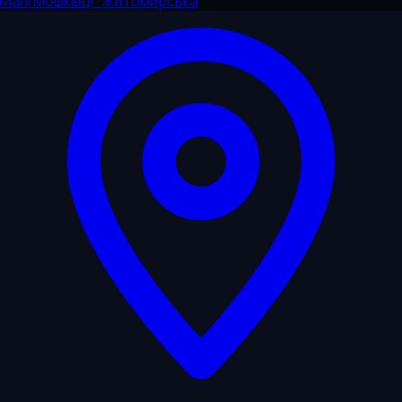
Малі Мошківці · Житомирська