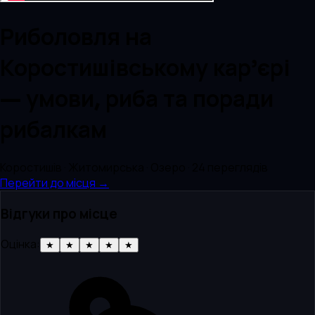
Риболовля на
Коростишівському кар’єрі
— умови, риба та поради
рибалкам
Коростишів · Житомирська · Озеро
· 24 переглядів
Перейти до місця →
Відгуки про місце
Оцінка:
★
★
★
★
★