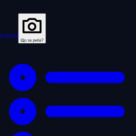
Стрічка
Що за риба?