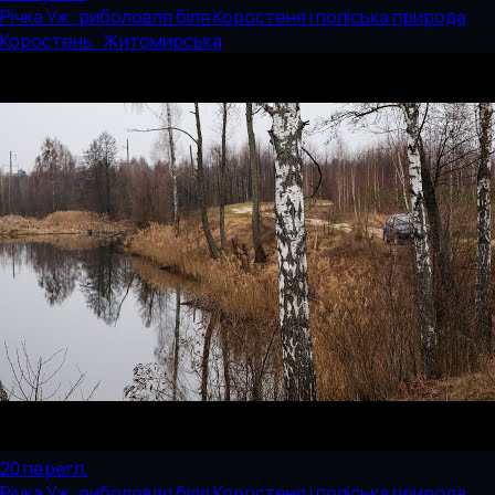
Річка Уж: риболовля біля Коростеня і поліська природа
Коростень · Житомирська
20
перегл.
Річка Уж: риболовля біля Коростеня і поліська природа