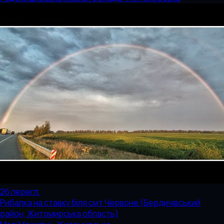
26
перегл.
Рибалка на ставку біля смт Червоне (Бердичівський
район, Житомирська область)