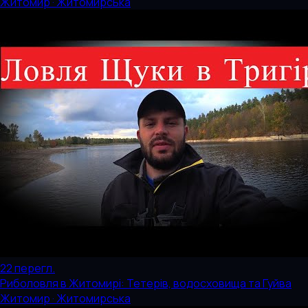
Житомир · Житомирська
22
перегл.
Риболовля в Житомирі: Тетерів, водосховища та Гуйва
Житомир · Житомирська