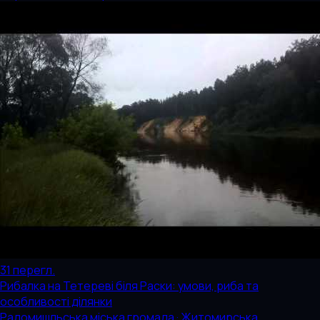
31
перегл.
Рибалка на Тетереві біля Раски: умови, риба та
особливості ділянки
Радомишльська міська громада · Житомирська