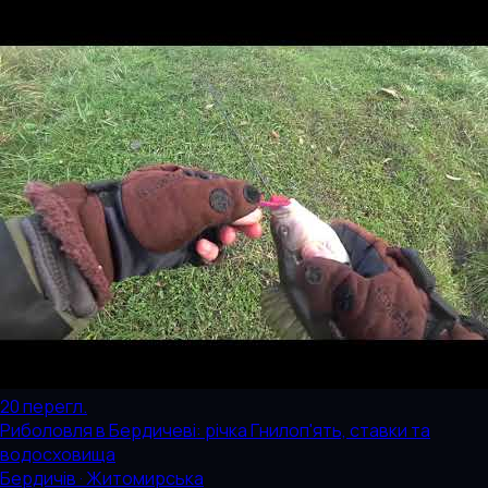
20
перегл.
Риболовля в Бердичеві: річка Гнилоп'ять, ставки та
водосховища
Бердичів · Житомирська