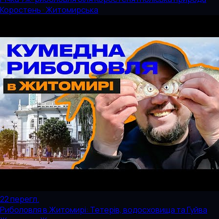
Коростень · Житомирська
22
перегл.
Риболовля в Житомирі: Тетерів, водосховища та Гуйва