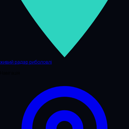
живий радар риболовлі
Навігація