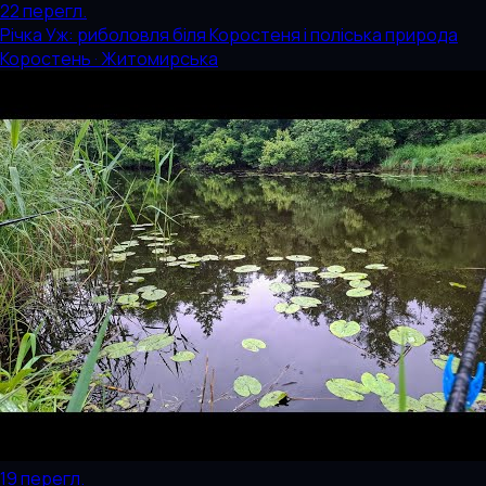
22
перегл.
Річка Уж: риболовля біля Коростеня і поліська природа
Коростень · Житомирська
19
перегл.