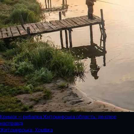
Кримок — рибалка Житомирська область: де клює
насправді
Житомирська · Хомівка