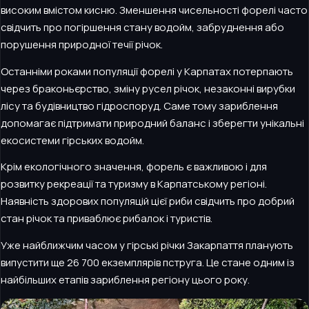
високим вмістом кисню. Зменшення чисельності форелі часто
свідчить про погіршення стану водойм, забруднення або
порушення природної течії річок.
Останніми роками популяції форелі у Карпатах потерпають
через браконьєрство, зміну русел річок, незаконні вирубки
лісу та будівництво гідроспоруд. Саме тому зариблення
допомагає підтримати природний баланс і зберегти унікальні
екосистеми гірських водойм.
Крім екологічного значення, форель є важливою і для
розвитку рекреації та туризму в Карпатському регіоні.
Наявність здорових популяцій цієї риби свідчить про добрий
стан річок та приваблює рибалок і туристів.
Уже найближчим часом у гірські річки Закарпаття планують
випустити ще 26 700 екземплярів пструга. Це стане одним із
найбільших етапів зариблення регіону цього року.