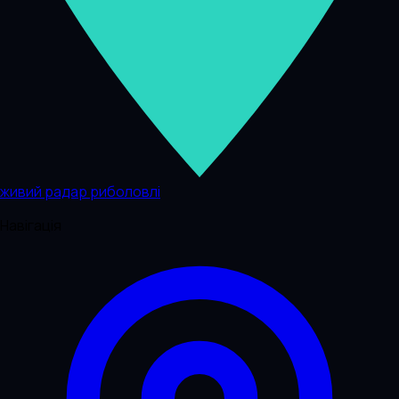
живий радар риболовлі
Навігація