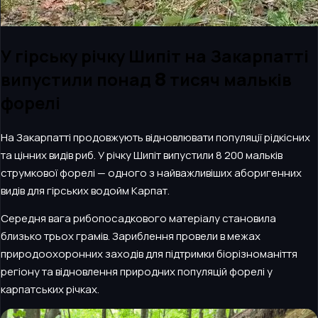
У гірську річку Шипіт на Закарпатті
випустили понад 8 тисяч мальків
форелі
На Закарпатті продовжують відновлювати популяції рідкісних
та цінних видів риб. У річку Шипіт випустили 8 200 мальків
струмкової форелі — одного з найважливіших аборигенних
видів для гірських водойм Карпат.
Середня вага рибопосадкового матеріалу становила
близько трьох грамів. Зариблення провели в межах
природоохоронних заходів для підтримки біорізноманіття
регіону та відновлення природних популяцій форелі у
карпатських річках.