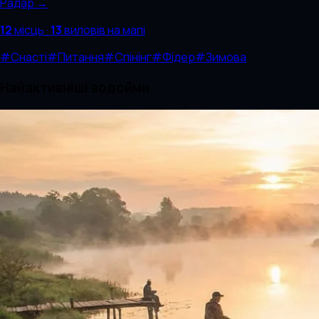
Радар →
12
місць
·
13
виловів
на мапі
#
Снасті
#
Питання
#
Спінінг
#
Фідер
#
Зимова
Найактивніші водойми