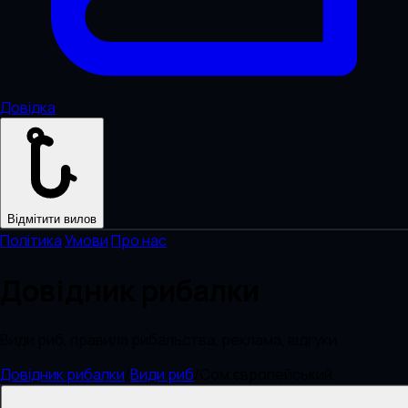
Довідка
Відмітити вилов
Політика
·
Умови
·
Про нас
Довідник рибалки
Види риб, правила рибальства, реклама, відгуки
Довідник рибалки
/
Види риб
/
Сом європейський