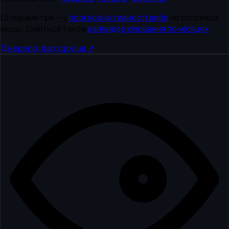
Ці параметри — у
прогнозі активності риби
на сторінках
місць. Дивіться також
календар клювання по місяцях
.
Джерело: darg.gov.ua ↗