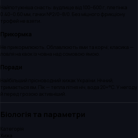
Найпотужніша снасть: вудлище від 100–600 г, плетінка
0.40–0.60 мм, гачки №2/0–8/0. Без міцного фрикціону
трофей не взяти.
Прикормка
Не прикормлюють. Облавлюють ями та корчі; класика —
ловля на квок із човна над сомовою ямою.
Поради
Найбільший прісноводний хижак України. Нічний,
тримається ям. Пік — тепла літня ніч, вода 20+°C. У негоду
й перед грозою активніший.
Біологія та параметри
Категорія
Хижа