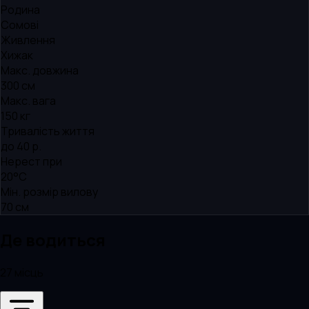
Родина
Сомові
Живлення
Хижак
Макс. довжина
300 см
Макс. вага
150 кг
Тривалість життя
до 40 р.
Нерест при
20°C
Мін. розмір вилову
70 см
Де водиться
27 місць