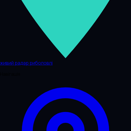
живий радар риболовлі
Навігація