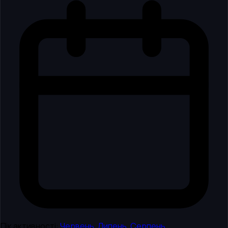
Пік активності:
Червень
,
Липень
,
Серпень