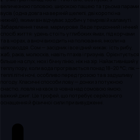
величезною головою, широкою пащею та трьома парами
вусів (одна довга на верхній щелепі, дві короткі на
нижній), якими він відчуває здобич у темряві й каламуті.
Забарвлення темне, мармурове. Веде придонний і нічний
спосіб життя: удень стоїть у глибоких ямах, під корчами
та в норах, а вночі виходить на полювання, інколи на
мілководдя. Сом — засідник і всеїдний хижак: їсть рибу,
жаб, раків, молюсків, навіть птахів і гризунів. Орієнтується
більше на слух, нюх і бічну лінію, ніж на зір. Найактивніший у
теплу пору, коли вода прогрівається понад 18–20 °C; пік —
теплі літні ночі, особливо перед грозою та в задушливу
погоду. Класичні способи лову — донки з потужною
снастю, ловля на квок із човна над сомовою ямою,
важкий джиг. Це трофей, що потребує серйозного
оснащення й фізичної сили при вивудженні.