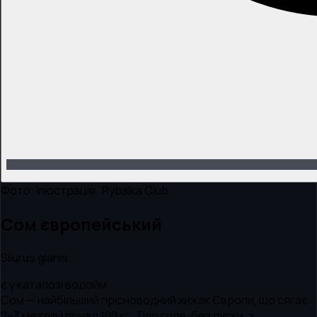
Фото:
Ілюстрація · Rybalka Club
Сом європейський
Silurus glanis
є у каталозі водойм
Сом — найбільший прісноводний хижак Європи, що сягає
2–3 метрів і понад 100 кг. Тіло голе, без луски, з