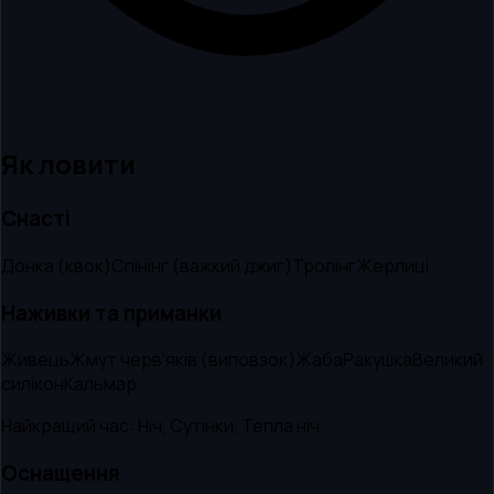
Як ловити
Снасті
Донка (квок)
Спінінг (важкий джиг)
Тролінг
Жерлиці
Наживки та приманки
Живець
Жмут черв'яків (виповзок)
Жаба
Ракушка
Великий
силікон
Кальмар
Найкращий час:
Ніч, Сутінки, Тепла ніч
Оснащення