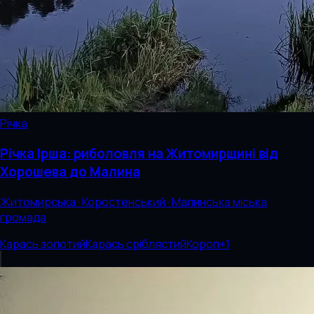
Річка
Річка Ірша: риболовля на Житомирщині від
Хорошева до Малина
Житомирська · Коростенський · Малинська міська
громада
Карась золотий
Карась сріблястий
Короп
+
1