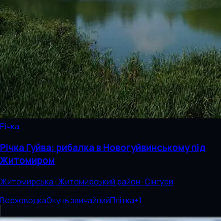
Річка
Річка Гуйва: рибалка в Новогуйвинському під
Житомиром
Житомирська · Житомирський район · Сінгури
Верховодка
Окунь звичайний
Плітка
+
1