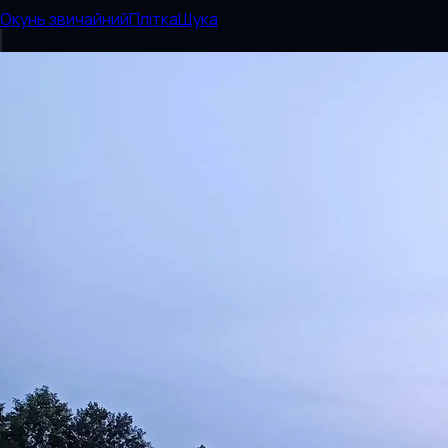
Окунь звичайний
Плітка
Щука