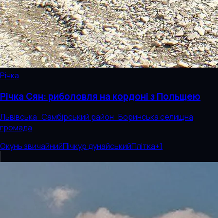
Річка
Річка Сян: риболовля на кордоні з Польщею
Львівська · Самбірський район · Боринська селищна
громада
Окунь звичайний
Пічкур дунайський
Плітка
+
1