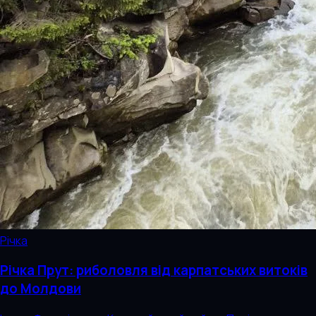
Річка
Річка Прут: риболовля від карпатських витоків
до Молдови