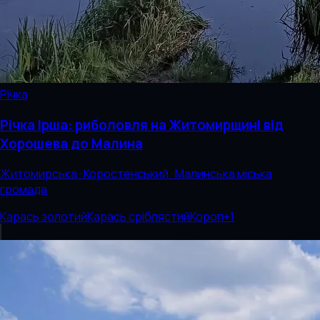
Річка
Річка Ірша: риболовля на Житомирщині від
Хорошева до Малина
Житомирська · Коростенський · Малинська міська
громада
Карась золотий
Карась сріблястий
Короп
+
1