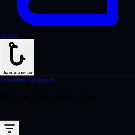
Довідка
Відмітити вилов
Політика
·
Умови
·
Про нас
Місця для риболовлі
283 місця