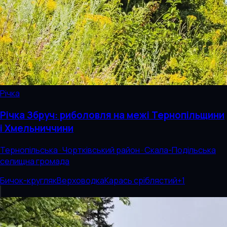
Річка
Річка Збруч: риболовля на межі Тернопільщини
і Хмельниччини
Тернопільська · Чортківський район · Скала-Подільська
селищна громада
Бичок-кругляк
Верховодка
Карась сріблястий
+
1