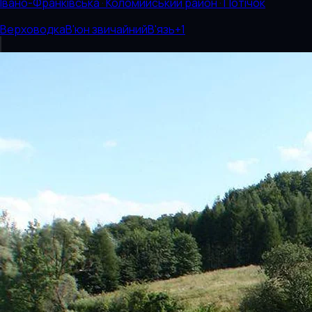
Івано-Франківська · Коломийський район · Потічок
Верховодка
В'юн звичайний
В'язь
+
1