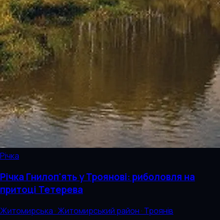
Річка
Річка Гнилоп'ять у Троянові: риболовля на
притоці Тетерева
Житомирська · Житомирський район · Троянів