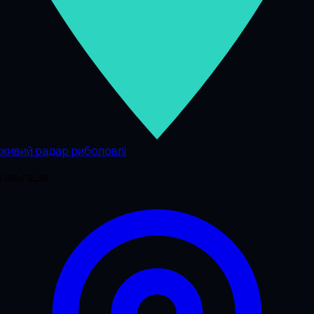
живий радар риболовлі
Навігація