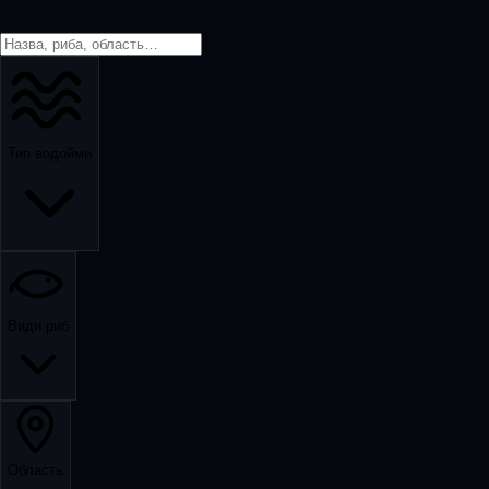
Тип водойми
Види риб
Область