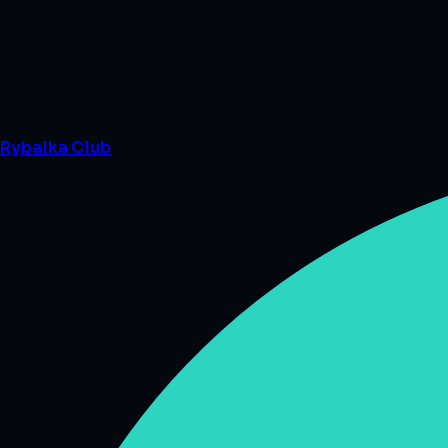
Rybalka
Club