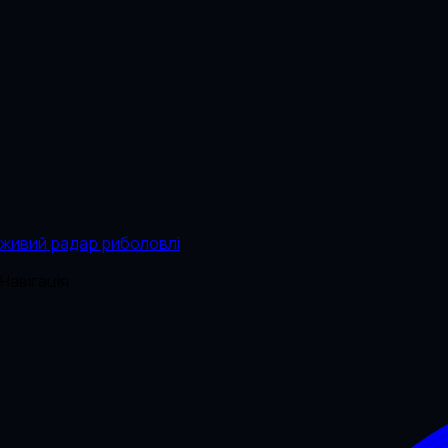
живий радар риболовлі
Навігація