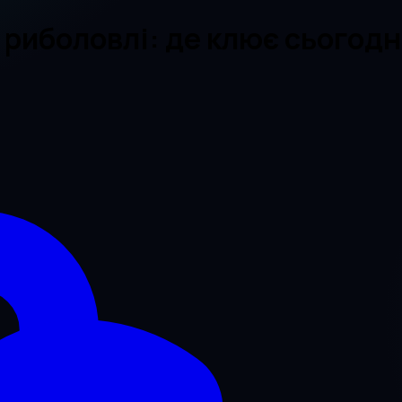
риболовлі: де клює сьогодні