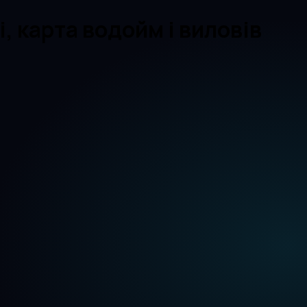
, карта водойм і виловів